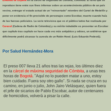
ElMundo de España
en la cárcel de seguridad de Cómbita, Colombia. El texto que se
reproduce tiene entre sus fines informar sobre un acontecimiento público de un país
vecino, entregar el estado actual de un “reinsertado” miembro del Cartel de Medellín y
poner en evidencia el fin previsible de personajes como Escobar, muerto cuando huía
de las fuerzas policiales. La serie televisiva que ve el público latino fue realizada por
Caracol
(Cadena de Radio de Colombia) y su mérito indudable es presentar un Escobar
que capítulo tras capítulo se hace cada vez más antipático y odioso, un antihéroe que
difícilmente podrá alcanzar la aureola de un Robin Hood. (Luis Eduardo Podestá).
Por Salud Hernández-Mora
El preso 007 lleva 21 años tras las rejas, los últimos diez
en la
cárcel de máxima seguridad de Cómbita
, a unas tres
horas de
Bogotá
. "Aquí no lo pueden matar a uno, estoy
bien cuidado. Fuera soy otro gallo". Si nada se cruza en su
camino, en junio o julio, John Jairo Velásquez, quien fuera
el jefe de sicarios de Pablo Escobar, autor de centenares
de homicidios, volverá a pisar la calle.