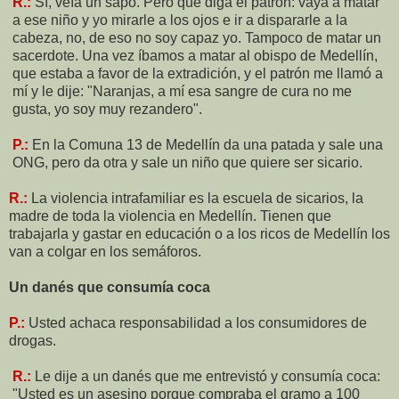
R.:
Sí, veía un sapo. Pero que diga el patrón: vaya a matar
a ese niño y yo mirarle a los ojos e ir a dispararle a la
cabeza, no, de eso no soy capaz yo. Tampoco de matar un
sacerdote. Una vez íbamos a matar al obispo de Medellín,
que estaba a favor de la extradición, y el patrón me llamó a
mí y le dije: "Naranjas, a mí esa sangre de cura no me
gusta, yo soy muy rezandero".
P.:
En la Comuna 13 de Medellín da una patada y sale una
ONG, pero da otra y sale un niño que quiere ser sicario.
R.:
La violencia intrafamiliar es la escuela de sicarios, la
madre de toda la violencia en Medellín. Tienen que
trabajarla y gastar en educación o a los ricos de Medellín los
van a colgar en los semáforos.
Un danés que consumía coca
P.:
Usted achaca responsabilidad a los consumidores de
drogas.
R.:
Le dije a un danés que me entrevistó y consumía coca:
"Usted es un asesino porque compraba el gramo a 100