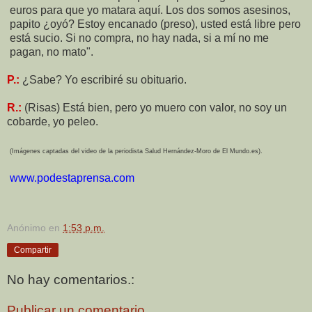
euros para que yo matara aquí. Los dos somos asesinos,
papito ¿oyó? Estoy encanado (preso), usted está libre pero
está sucio. Si no compra, no hay nada, si a mí no me
pagan, no mato".
P.:
¿Sabe? Yo escribiré su obituario.
R.:
(Risas) Está bien, pero yo muero con valor, no soy un
cobarde, yo peleo.
(Imágenes captadas del video de la periodista Salud Hernández-Moro de El Mundo.es).
www.podestaprensa.com
Anónimo
en
1:53 p.m.
Compartir
No hay comentarios.:
Publicar un comentario