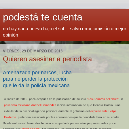
podestá te cuenta
no hay nada nuevo bajo el sol ... salvo error, omisión o mejor
opinión
VIERNES, 29 DE MARZO DE 2013
Quieren asesinar a periodista
Amenazada por narcos, lucha
para no perder la protección
que le da la policía mexicana
A finales de 2010, poco después de la publicación de su libro
“Los Señores del Narco”
, la
periodista mexicana Anabel Hernández
recibió información de que Genaro García Luna,
extitular de la principal agencia policiaca durante el gobierno del
expresidente Felipe
Calderón
, pretendía asesinarla por las acusaciones que la periodista hizo en su contra.
Desde entonces Hernández ha sido acompañada por escoltas proporcionadas por el
gobierno del
Distrito Federal
. Sin embargo, las autoridades de la capital mexicana