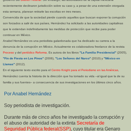
recientemente declinaron jurisdicción sobre su caso y, a pesar de una extensión otorgada
esta semana, planean retirarle las escoltas en tres meses.
Convencida de que la sociedad pierde cuando aquellos que buscan exponer la corrupción
son forzados a salir de sus países, Hernández ha solicitado a las autoridades capitalinas
que le extiendan indefinidamente las medidas de protección que recibe para poder
continuar en México.
Anabel Hernández es una periodista galardonada que ha dedicado su carrera a la
denuncia de la corrupción en México. Actualmente es colaboradora freelance de la revista
Proceso
y del
periódico Reforma
.
Es autora de los libros
"La Familia Presidencial"
(2005),
"Fin de Fiesta en Los Pinos"
(2006),
"Los Señores del Narco"
(2010) y
"México en
Llamas"
(2012).
En el siguiente texto escrito para el
Centro Knight para el Periodismo en las Américas
,
Hernández cuenta la historia de la dirección que ha tomado su vida –al igual que la de su
familia y sus fuentes– a consecuencia de sus investigaciones en los últimos cinco años.
Por Anabel Hernández
Soy periodista de investigación.
Durante más de cinco años he investigado la corrupción y
el abuso de autoridad de la extinta
Secretaría de
Seguridad Pública federal(SSP)
, cuyo titular era Genaro