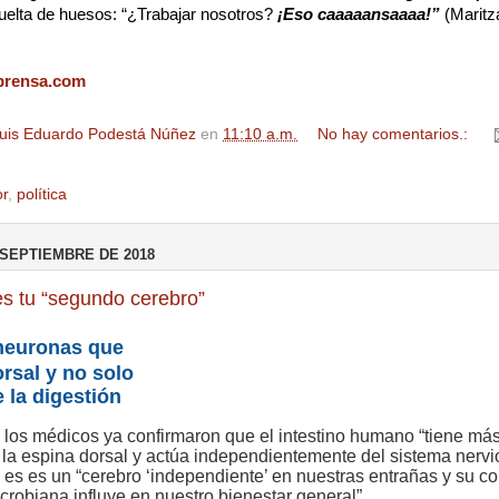
uelta de huesos: “¿Trabajar nosotros?
¡Eso caaaaansaaaa!”
(Maritz
prensa.com
uis Eduardo Podestá Núñez
en
11:10 a.m.
No hay comentarios.:
r
,
política
 SEPTIEMBRE DE 2018
 es tu “segundo cerebro”
neuronas que
orsal y no solo
 la digestión
, los médicos ya confirmaron que el intestino humano “tiene má
la espina dorsal y actúa independientemente del sistema nervi
e es es un “cerebro ‘independiente’ en nuestras entrañas y su c
robiana influye en nuestro bienestar general”.