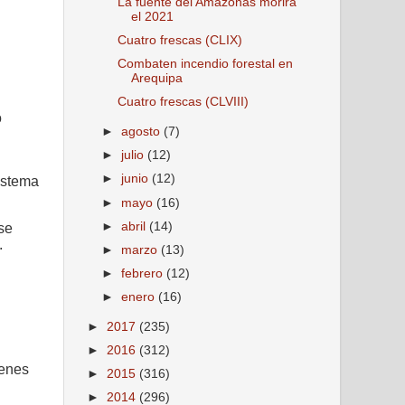
La fuente del Amazonas morirá
el 2021
Cuatro frescas (CLIX)
Combaten incendio forestal en
Arequipa
Cuatro frescas (CLVIII)
o
►
agosto
(7)
►
julio
(12)
►
junio
(12)
sistema
►
mayo
(16)
►
abril
(14)
se
.
►
marzo
(13)
►
febrero
(12)
►
enero
(16)
►
2017
(235)
►
2016
(312)
ienes
►
2015
(316)
►
2014
(296)