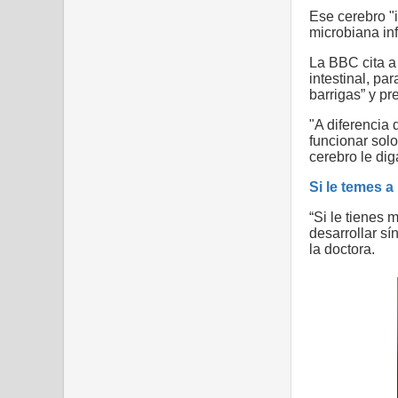
Ese cerebro "
microbiana inf
La BBC cita a
intestinal, p
barrigas” y p
"A diferencia 
funcionar sol
cerebro le dig
Si le temes 
“Si le tienes 
desarrollar sí
la doctora.