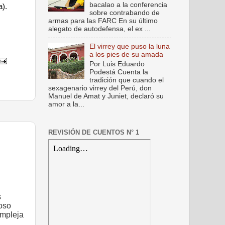
bacalao a la conferencia
a).
sobre contrabando de
armas para las FARC En su último
alegato de autodefensa, el ex ...
El virrey que puso la luna
a los pies de su amada
Por Luis Eduardo
Podestá Cuenta la
tradición que cuando el
sexagenario virrey del Perú, don
Manuel de Amat y Juniet, declaró su
amor a la...
REVISIÓN DE CUENTOS N° 1
s
oso
ompleja