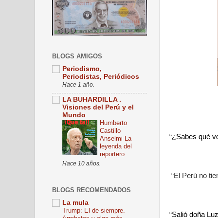
BLOGS AMIGOS
Periodismo,
Periodistas, Periódicos
Hace 1 año.
LA BUHARDILLA .
Visiones del Perú y el
Mundo
Humberto
Castillo
“¿Sabes qué vo
Anselmi La
leyenda del
reportero
Hace 10 años.
“El Perú no ti
BLOGS RECOMENDADOS
La mula
Trump: El de siempre.
“Salió doña Lu