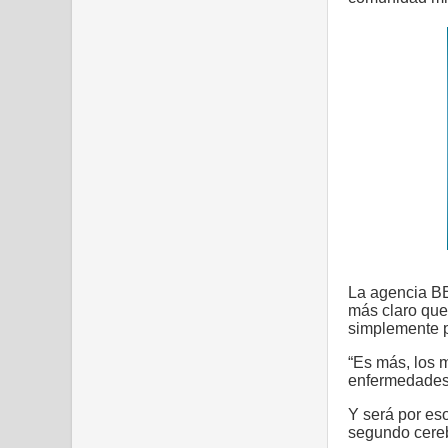
La agencia BB
más claro que
simplemente p
“Es más, los m
enfermedades 
Y será por es
segundo cereb