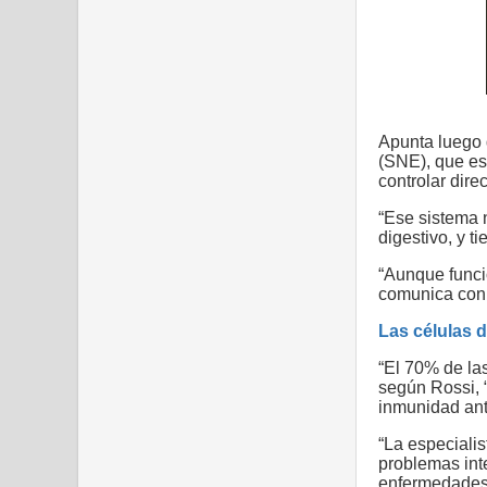
Apunta luego q
(SNE), que es
controlar dire
“Ese sistema n
digestivo, y t
“Aunque funci
comunica con 
Las células 
“El 70% de las
según Rossi, 
inmunidad ant
“La especialis
problemas int
enfermedades 