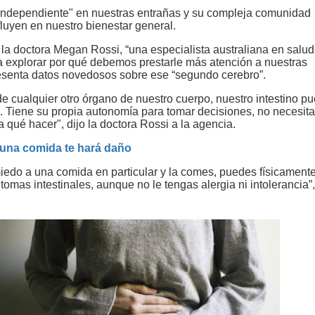
independiente" en nuestras entrañas y su compleja comunidad
luyen en nuestro bienestar general.
 la doctora Megan Rossi, “una especialista australiana en salud
ara explorar por qué debemos prestarle más atención a nuestras
resenta datos novedosos sobre ese “segundo cerebro”.
de cualquier otro órgano de nuestro cuerpo, nuestro intestino p
o. Tiene su propia autonomía para tomar decisiones, no necesita
a qué hacer", dijo la doctora Rossi a la agencia.
a una comida te hará daño
miedo a una comida en particular y la comes, puedes físicament
ntomas intestinales, aunque no le tengas alergia ni intolerancia”,