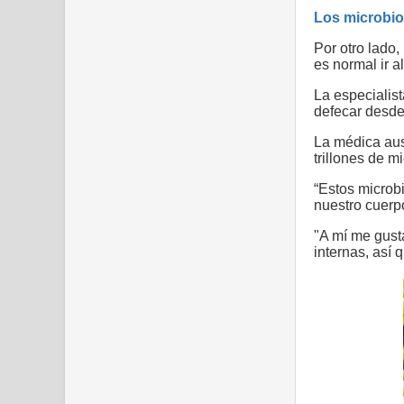
Los microbio
Por otro lado
es normal ir a
La especialis
defecar desde
La médica aust
trillones de m
“Estos microbi
nuestro cuerpo
"A mí me gust
internas, así q