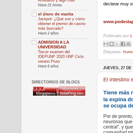
Arrebatos y algo más
declarar muy s
Hace 21 horas.
el útero de marita
Jackpot: ¿Qué son y cómo
www.podesta
obtener el premio de casino
más buscado?
Hace 2 años.
Publicado por
L
ADMISION A LA
UNIVERSIDAD
Tercer examen del
Etiquetas:
humo
IDEPUNP 2020 UNP Ciclo
verano Piura
Hace 6 años.
JUEVES, 27 DE
El intestino
DIRECTORIOS DE BLOGS
Tiene más 
la espina d
se ocupa de
Por de pronto
neuronas que 
central”, y qu
comunidad mic