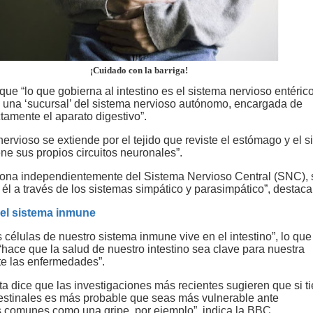
¡Cuidado con la barriga!
ue “lo que gobierna al intestino es el sistema nervioso entéric
 una ‘sucursal’ del sistema nervioso autónomo, encargada de
ctamente el aparato digestivo”.
ervioso se extiende por el tejido que reviste el estómago y el 
iene sus propios circuitos neuronales”.
ona independientemente del Sistema Nervioso Central (SNC), 
él a través de los sistemas simpático y parasimpático”, destaca
del sistema inmune
 células de nuestro sistema inmune vive en el intestino”, lo que
“hace que la salud de nuestro intestino sea clave para nuestra
e las enfermedades”.
ta dice que las investigaciones más recientes sugieren que si t
estinales es más probable que seas más vulnerable ante
comunes como una gripe, por ejemplo”, indica la BBC.