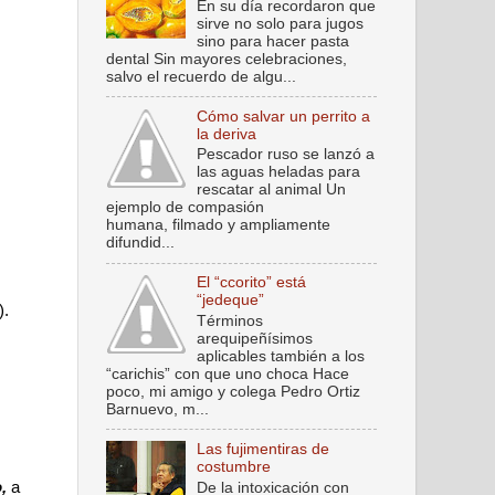
En su día recordaron que
sirve no solo para jugos
sino para hacer pasta
dental Sin mayores celebraciones,
salvo el recuerdo de algu...
Cómo salvar un perrito a
la deriva
Pescador ruso se lanzó a
las aguas heladas para
rescatar al animal Un
ejemplo de compasión
humana, filmado y ampliamente
difundid...
El “ccorito” está
“jedeque”
).
Términos
arequipeñísimos
aplicables también a los
“carichis” con que uno choca Hace
poco, mi amigo y colega Pedro Ortiz
Barnuevo, m...
Las fujimentiras de
costumbre
,
a
De la intoxicación con