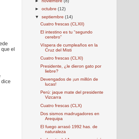
►
noviembre
(8)
►
octubre
(12)
▼
septiembre
(14)
Cuatro frescas (CLXII)
El intestino es tu “segundo
cerebro”
uede
Víspera de cumpleaños en la
 que el
Cruz del Misti
Cuatro frescas (CLXI)
Presidente, ¿le dieron gato por
liebre?
e
Devengados de ¡un millón de
 dice
lucas!
Perú: jaque mate del presidente
Vizcarra
Cuatro frescas (CLX)
Dos sismos madrugadores en
Arequipa
El fuego arrasó 1992 has. de
naturaleza