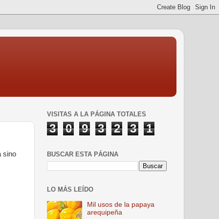
VISITAS A LA PÁGINA TOTALES
3
0
9
3
2
3
1
 sino
BUSCAR ESTA PÁGINA
LO MÁS LEÍDO
Mil usos de la papaya
arequipeña