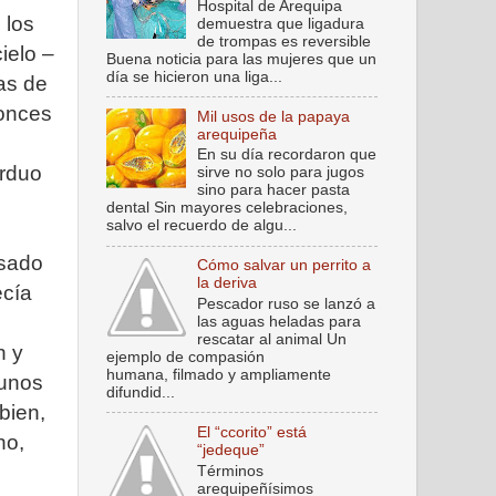
Hospital de Arequipa
 los
demuestra que ligadura
de trompas es reversible
ielo –
Buena noticia para las mujeres que un
día se hicieron una liga...
as de
tonces
Mil usos de la papaya
arequipeña
En su día recordaron que
arduo
sirve no solo para jugos
sino para hacer pasta
dental Sin mayores celebraciones,
salvo el recuerdo de algu...
asado
Cómo salvar un perrito a
la deriva
ecía
Pescador ruso se lanzó a
las aguas heladas para
rescatar al animal Un
n y
ejemplo de compasión
humana, filmado y ampliamente
 unos
difundid...
bien,
El “ccorito” está
no,
“jedeque”
Términos
arequipeñísimos