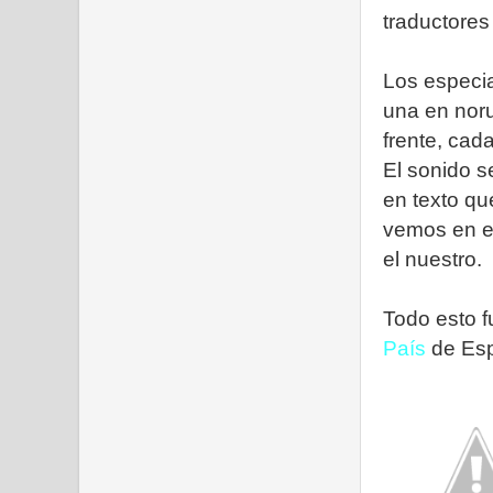
traductores
Los especia
una en noru
frente, cad
El sonido se
en texto qu
vemos en e
el nuestro.
Todo esto f
País
de Espa