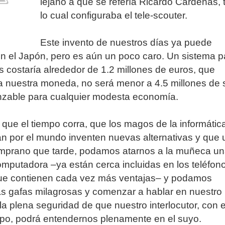
lejano a que se refería Ricardo Cárdenas, 
lo cual configuraba el tele-scouter.
Este invento de nuestros días ya puede
en el Japón, pero es aún un poco caro. Un sistema p
 costaría alrededor de 1.2 millones de euros, que
a nuestra moneda, no será menor a 4.5 millones de 
anzable para cualquier modesta economía.
ue el tiempo corra, que los magos de la informátic
n por el mundo inventen nuevas alternativas y que 
emprano que tarde, podamos atarnos a la muñeca u
putadora –ya están cerca incluidas en los teléfon
que contienen cada vez más ventajas– y podamos
s gafas milagrosas y comenzar a hablar en nuestro
la plena seguridad de que nuestro interlocutor, con e
po, podrá entendernos plenamente en el suyo.