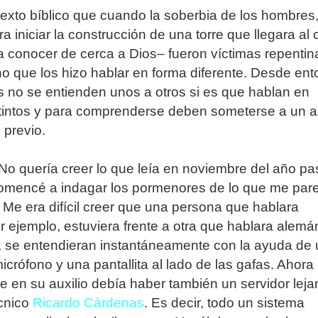
exto bíblico que cuando la soberbia de los hombres,
a iniciar la construcción de una torre que llegara al c
a conocer de cerca a Dios– fueron víctimas repentin
 que los hizo hablar en forma diferente. Desde en
 no se entienden unos a otros si es que hablan en
stintos y para comprenderse deben someterse a un 
 previo.
No quería creer lo que leía en noviembre del año p
comencé a indagar los pormenores de lo que me par
. Me era difícil creer que una persona que hablara
r ejemplo, estuviera frente a otra que hablara alemá
 se entendieran instantáneamente con la ayuda de
icrófono y una pantallita al lado de las gafas. Ahora 
ue en su auxilio debía haber también un servidor leja
écnico
Ricardo Cárdenas
. Es decir, todo un sistema