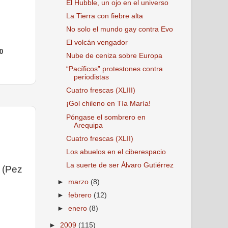
El Hubble, un ojo en el universo
La Tierra con fiebre alta
No solo el mundo gay contra Evo
El volcán vengador
0
Nube de ceniza sobre Europa
“Pacíficos” protestones contra
periodistas
Cuatro frescas (XLIII)
¡Gol chileno en Tía María!
Póngase el sombrero en
Arequipa
Cuatro frescas (XLII)
Los abuelos en el ciberespacio
La suerte de ser Álvaro Gutiérrez
. (Pez
►
marzo
(8)
►
febrero
(12)
►
enero
(8)
►
2009
(115)