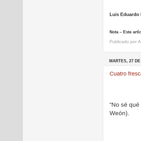
Luis Eduardo
Nota – Este artí
Publicado por
A
MARTES, 27 DE
Cuatro fresc
“No sé qué h
Weón).