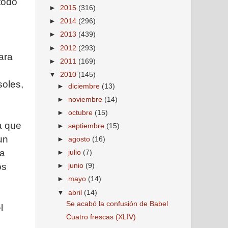
todo
►
2015
(316)
►
2014
(296)
►
2013
(439)
►
2012
(293)
ara
►
2011
(169)
▼
2010
(145)
soles,
►
diciembre
(13)
►
noviembre
(14)
►
octubre
(15)
a que
►
septiembre
(15)
un
►
agosto
(16)
na
►
julio
(7)
os
►
junio
(9)
►
mayo
(14)
▼
abril
(14)
Se acabó la confusión de Babel
l
Cuatro frescas (XLIV)