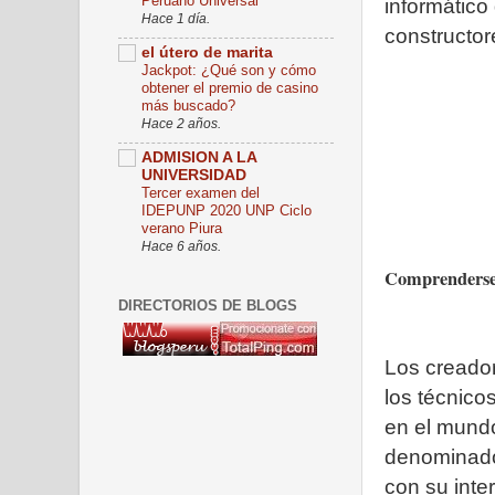
Peruano Universal
informático
Hace 1 día.
constructor
el útero de marita
Jackpot: ¿Qué son y cómo
obtener el premio de casino
más buscado?
Hace 2 años.
ADMISION A LA
UNIVERSIDAD
Tercer examen del
IDEPUNP 2020 UNP Ciclo
verano Piura
Hace 6 años.
Comprenderse 
DIRECTORIOS DE BLOGS
Los creador
los técnico
en el mund
denominado 
con su inte