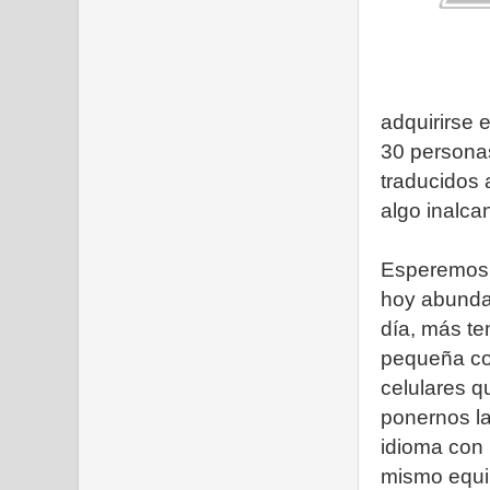
adquirirse 
30 personas
traducidos 
algo inalc
Esperemos q
hoy abunda
día, más t
pequeña com
celulares 
ponernos la
idioma con 
mismo equi