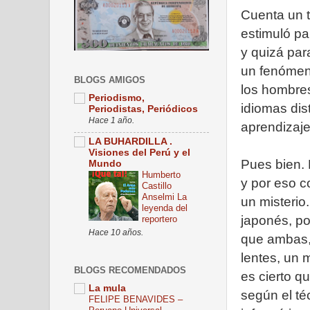
Cuenta un t
estimuló par
y quizá par
un fenómeno
BLOGS AMIGOS
los hombres
Periodismo,
idiomas di
Periodistas, Periódicos
Hace 1 año.
aprendizaje
LA BUHARDILLA .
Visiones del Perú y el
Pues bien. 
Mundo
Humberto
y por eso 
Castillo
Anselmi La
un misterio
leyenda del
japonés, po
reportero
Hace 10 años.
que ambas,
lentes, un m
BLOGS RECOMENDADOS
es cierto q
La mula
según el t
FELIPE BENAVIDES –