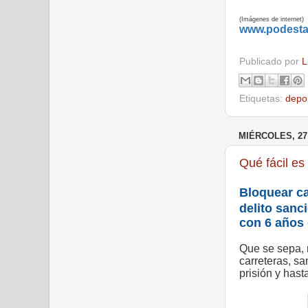
(Imágenes de internet)
www.podest
Publicado por
L
Etiquetas:
depo
MIÉRCOLES, 27
Qué fácil es
Bloquear ca
delito sanc
con 6 años
Que se sepa, 
carreteras, s
prisión y hast