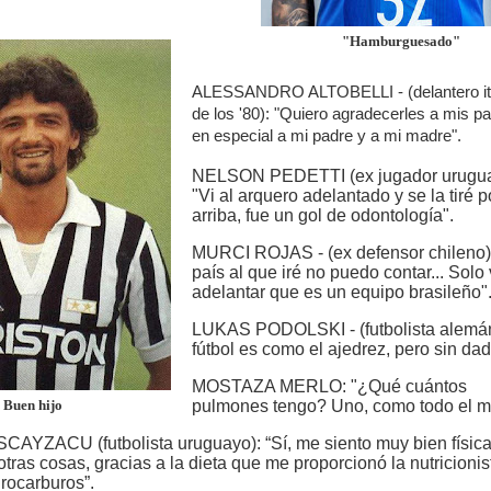
"Hamburguesado"
ALESSANDRO ALTOBELLI - (delantero it
de los '80): "Quiero agradecerles a mis p
en especial a mi padre y a mi madre".
NELSON PEDETTI (ex jugador urugua
"Vi al arquero adelantado y se la tiré p
arriba, fue un gol de odontología".
MURCI ROJAS - (ex defensor chileno)
país al que iré no puedo contar... Solo
adelantar que es un equipo brasileño"
LUKAS PODOLSKI - (futbolista alemán
fútbol es como el ajedrez, pero sin dad
MOSTAZA MERLO: "¿Qué cuántos
Buen hijo
pulmones tengo? Uno, como todo el m
YZACU (futbolista uruguayo): “Sí, me siento muy bien físic
otras cosas, gracias a la dieta que me proporcionó la nutricionis
rocarburos”.