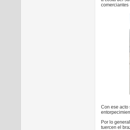
comerciantes d
Con ese acto s
entorpecimient
Por lo general
tuercen el bra