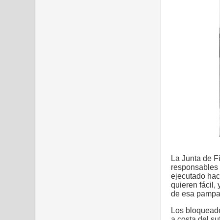
La Junta de Fi
responsables 
ejecutado hac
quieren fácil,
de esa pampa
Los bloqueado
a costa del su