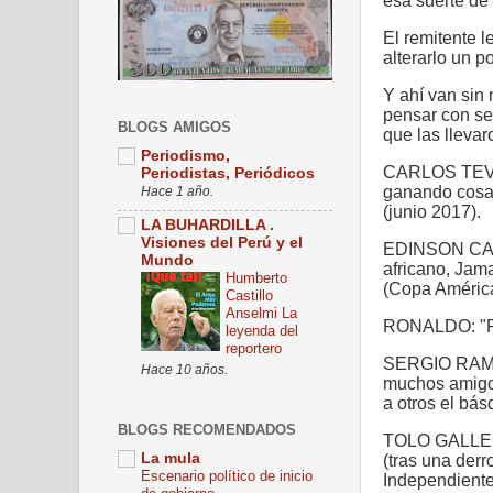
esa suerte de 
El remitente l
alterarlo un 
Y ahí van sin
pensar con se
BLOGS AMIGOS
que las llevar
Periodismo,
CARLOS TEVE
Periodistas, Periódicos
ganando cosa
Hace 1 año.
(junio 2017).
LA BUHARDILLA .
Visiones del Perú y el
EDINSON CAV
Mundo
africano, Jamai
Humberto
(Copa Améric
Castillo
Anselmi La
RONALDO: "P
leyenda del
reportero
SERGIO RAMO
Hace 10 años.
muchos amigos
a otros el bás
BLOGS RECOMENDADOS
TOLO GALLEGO
La mula
(tras una der
Escenario político de inicio
Independiente