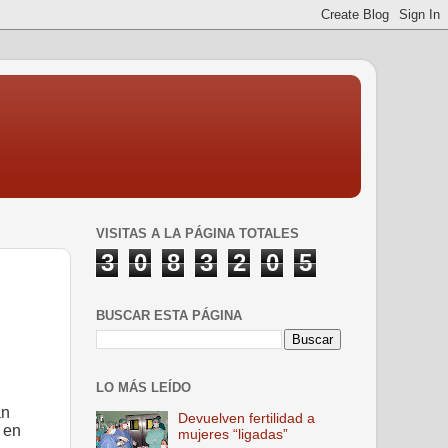
VISITAS A LA PÁGINA TOTALES
3
0
8
3
2
0
5
BUSCAR ESTA PÁGINA
LO MÁS LEÍDO
an
Devuelven fertilidad a
 en
mujeres “ligadas”