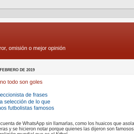
ror, omisión o mejor opinión
 FEBRERO DE 2019
, no todo son goles
eccionista de frases
a selección de lo que
nos futbolistas famosos
 cuenta de WhatsApp sin llamarlas, como los huaicos que asol
ras y se hicieron notar porque quienes las dijeron son famosos