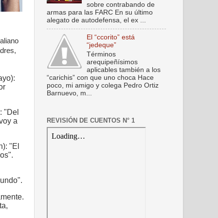
sobre contrabando de
armas para las FARC En su último
alegato de autodefensa, el ex ...
El “ccorito” está
aliano
“jedeque”
adres,
Términos
arequipeñísimos
aplicables también a los
yo):
“carichis” con que uno choca Hace
poco, mi amigo y colega Pedro Ortiz
or
Barnuevo, m...
: "Del
REVISIÓN DE CUENTOS N° 1
 voy a
.
): "El
os".
undo".
amente.
ta,