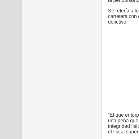
la periodista
Se refería a l
carretera con 
delictivo.
“El que entor
una pena que 
integridad fís
el fiscal super