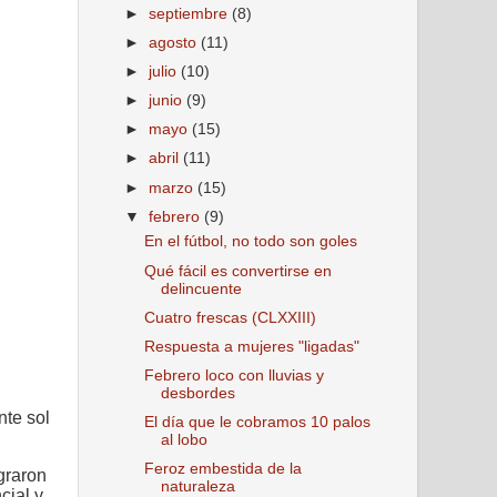
►
septiembre
(8)
►
agosto
(11)
►
julio
(10)
►
junio
(9)
►
mayo
(15)
►
abril
(11)
►
marzo
(15)
▼
febrero
(9)
En el fútbol, no todo son goles
Qué fácil es convertirse en
delincuente
Cuatro frescas (CLXXIII)
Respuesta a mujeres "ligadas"
Febrero loco con lluvias y
desbordes
nte sol
El día que le cobramos 10 palos
al lobo
Feroz embestida de la
graron
naturaleza
cial y