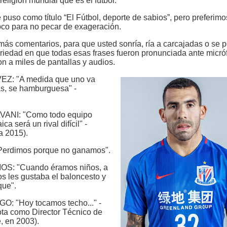
religión mundial que es el fútbol.
e puso como título “El Fútbol, deporte de sabios”, pero preferimo
poco para no pecar de exageración.
 más comentarios, para que usted sonría, ría a carcajadas o se 
riedad en que todas esas frases fueron pronunciada ante micró
on a miles de pantallas y audios.
Z: "A medida que uno va
s, se hamburguesa" -
ANI: "Como todo equipo
ca será un rival difícil" -
a 2015).
erdimos porque no ganamos".
S: "Cuando éramos niños, a
 les gustaba el baloncesto y
que".
: "Hoy tocamos techo..." -
rota como Director Técnico de
, en 2003).