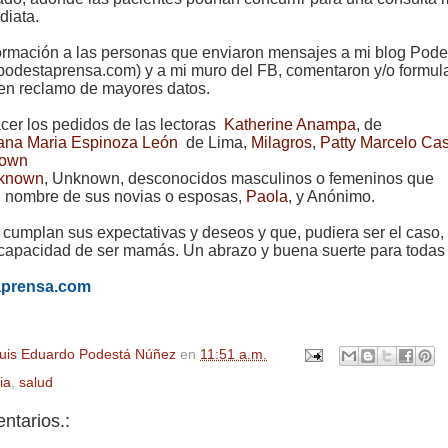
diata.
nformación a las personas que enviaron mensajes a mi blog Pode
odestaprensa.com) y a mi muro del FB, comentaron y/o formul
 en reclamo de mayores datos.
cer los pedidos de las lectoras
Katherine Anampa
, de
ana Maria Espinoza León
de Lima,
Milagros
,
Patty Marcelo Ca
own
known
, Unknown, desconocidos masculinos o femeninos que
n nombre de sus novias o esposas,
Paola
, y Anónimo.
 cumplan sus expectativas y deseos y que, pudiera ser el caso,
capacidad de ser mamás. Un abrazo y buena suerte para todas 
aprensa.com
uis Eduardo Podestá Núñez
en
11:51 a.m.
ia
,
salud
ntarios.: