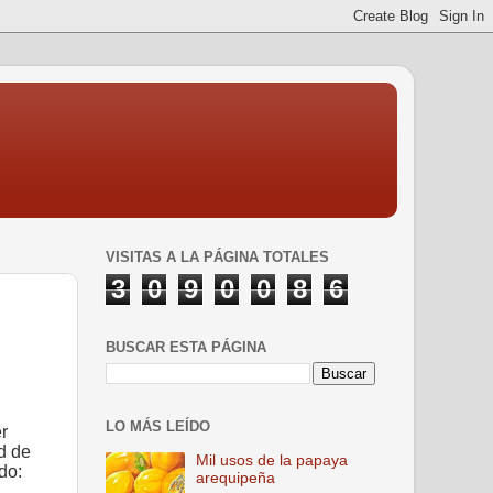
VISITAS A LA PÁGINA TOTALES
3
0
9
0
0
8
6
BUSCAR ESTA PÁGINA
LO MÁS LEÍDO
r
ad de
Mil usos de la papaya
do:
arequipeña