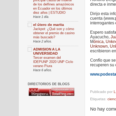
principal causa de muerte
directa e inme
de los delfines amazónicos
en Ecuador en los últimos
diez años | ESTUDIO
Dirijo esta i
Hace 1 día.
cuenta (www.p
interrogantes
el útero de marita
Jackpot: ¿Qué son y cómo
Espero satisfa
obtener el premio de casino
A
yacucho,
Ju
más buscado?
M
ónica
,
Unkn
Hace 2 años.
Unknown
,
Un
ADMISION A LA
escribieron e
UNIVERSIDAD
Tercer examen del
Confío que se
IDEPUNP 2020 UNP Ciclo
recuperen su 
verano Piura
Hace 6 años.
www.podest
DIRECTORIOS DE BLOGS
Publicado por
L
Etiquetas:
cienc
No hay come