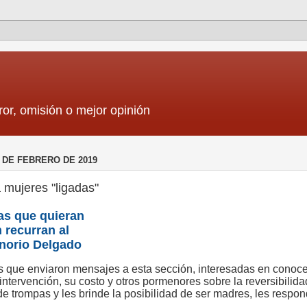
ror, omisión o mejor opinión
 DE FEBRERO DE 2019
 mujeres "ligadas"
as que quieran
 recurran al
onorio Delgado
s que enviaron mensajes a esta sección, interesadas en conoce
 intervención, su costo y otros pormenores sobre la reversibilid
de trompas y les brinde la posibilidad de ser madres, les respon