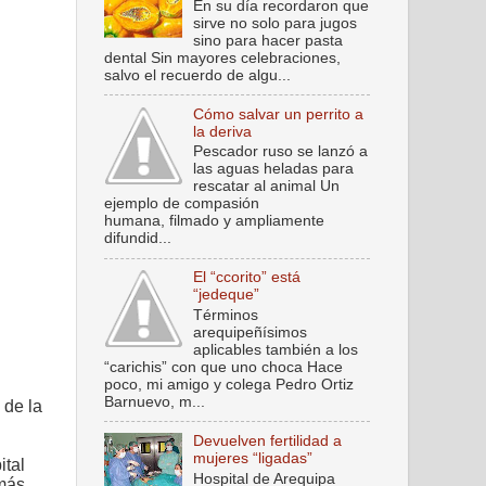
En su día recordaron que
sirve no solo para jugos
sino para hacer pasta
dental Sin mayores celebraciones,
salvo el recuerdo de algu...
Cómo salvar un perrito a
la deriva
Pescador ruso se lanzó a
las aguas heladas para
rescatar al animal Un
ejemplo de compasión
humana, filmado y ampliamente
difundid...
El “ccorito” está
“jedeque”
Términos
arequipeñísimos
aplicables también a los
“carichis” con que uno choca Hace
poco, mi amigo y colega Pedro Ortiz
Barnuevo, m...
 de la
Devuelven fertilidad a
mujeres “ligadas”
ital
Hospital de Arequipa
 más