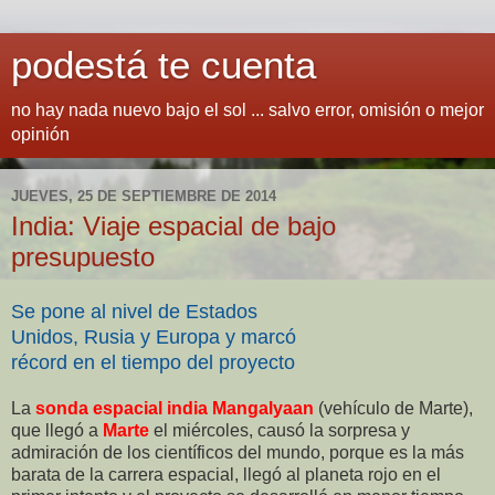
podestá te cuenta
no hay nada nuevo bajo el sol ... salvo error, omisión o mejor
opinión
JUEVES, 25 DE SEPTIEMBRE DE 2014
India: Viaje espacial de bajo
presupuesto
Se pone al nivel de Estados
Unidos, Rusia y Europa y marcó
récord en el tiempo del proyecto
La
sonda espacial india Mangalyaan
(vehículo de Marte)
,
que llegó a
Marte
el miércoles, causó la sorpresa y
admiración de los científicos del mundo, porque es la más
barata de la carrera espacial, llegó al planeta rojo en el