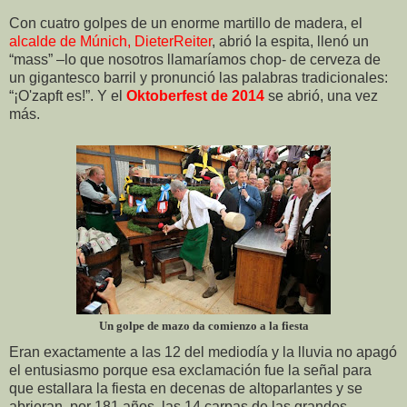
Con cuatro golpes de un enorme martillo de madera, el
alcalde de Múnich, DieterReiter
, abrió la espita, llenó un
“mass” –lo que nosotros llamaríamos chop- de cerveza de
un gigantesco barril y pronunció las palabras tradicionales:
“¡O'zapft es!”. Y el
Oktoberfest de 2014
se abrió, una vez
más.
Un golpe de mazo da comienzo a la fiesta
Eran exactamente a las 12 del mediodía y la lluvia no apagó
el entusiasmo porque esa exclamación fue la señal para
que estallara la fiesta en decenas de altoparlantes y se
abrieran, por 181 años, las 14 carpas de las grandes