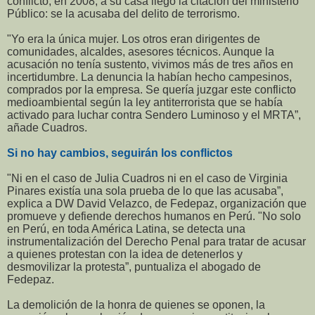
conflicto, en 2008, a su casa llegó la citación del ministerio
Público: se la acusaba del delito de terrorismo.
"Yo era la única mujer. Los otros eran dirigentes de
comunidades, alcaldes, asesores técnicos. Aunque la
acusación no tenía sustento, vivimos más de tres años en
incertidumbre. La denuncia la habían hecho campesinos,
comprados por la empresa. Se quería juzgar este conflicto
medioambiental según la ley antiterrorista que se había
activado para luchar contra Sendero Luminoso y el MRTA”,
añade Cuadros.
Si no hay cambios, seguirán los conflictos
"Ni en el caso de Julia Cuadros ni en el caso de Virginia
Pinares existía una sola prueba de lo que las acusaba”,
explica a DW David Velazco, de Fedepaz, organización que
promueve y defiende derechos humanos en Perú. "No solo
en Perú, en toda América Latina, se detecta una
instrumentalización del Derecho Penal para tratar de acusar
a quienes protestan con la idea de detenerlos y
desmovilizar la protesta”, puntualiza el abogado de
Fedepaz.
La demolición de la honra de quienes se oponen, la