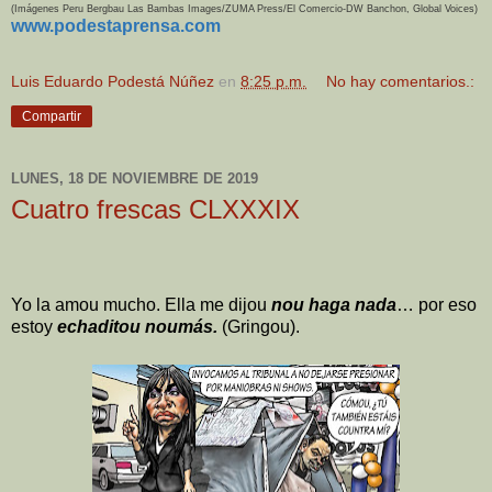
(Imágenes Peru Bergbau Las Bambas Images/ZUMA Press/El Comercio-DW Banchon, Global Voices)
www.podestaprensa.com
Luis Eduardo Podestá Núñez
en
8:25 p.m.
No hay comentarios.:
Compartir
LUNES, 18 DE NOVIEMBRE DE 2019
Cuatro frescas CLXXXIX
Yo la amou mucho. Ella me dijou
nou haga nada
… por eso
estoy
echaditou noumás.
(Gringou).