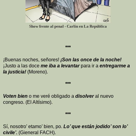
Show frente al penal - Carlín en La República
***
¡Buenas noches, señores!
¡Son las once de la noche!
¡Justo a las doce
me iba a levantar
para ir a
entregarme a
la justicia!
(Moreno).
***
Voten bien
o me veré obligado a
disolver
al nuevo
congreso. (El Altísimo).
***
Sí, nosotro’ etamo’ bien, po.
Lo’ que están jodido’ son lo’
civile’.
(Gieneral FACH).