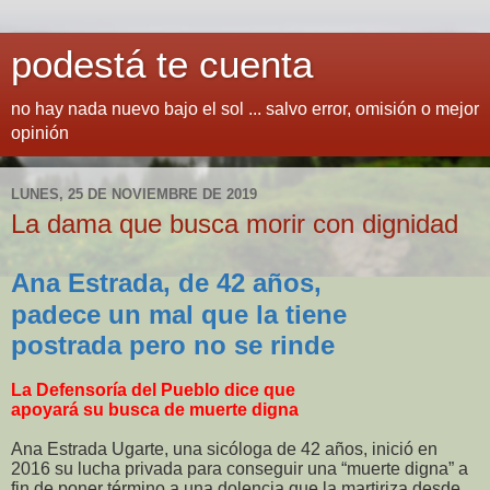
podestá te cuenta
no hay nada nuevo bajo el sol ... salvo error, omisión o mejor
opinión
LUNES, 25 DE NOVIEMBRE DE 2019
La dama que busca morir con dignidad
Ana Estrada, de 42 años,
padece un mal que la tiene
postrada pero no se rinde
La Defensoría del Pueblo dice que
apoyará su busca de muerte digna
Ana Estrada Ugarte, una sicóloga de 42 años, inició en
2016 su lucha privada para conseguir una “muerte digna” a
fin de poner término a una dolencia que la martiriza desde