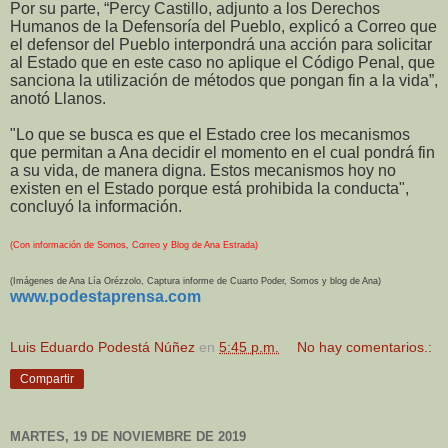
Por su parte, “Percy Castillo, adjunto a los Derechos
Humanos de la Defensoría del Pueblo, explicó a Correo que
el defensor del Pueblo interpondrá una acción para solicitar
al Estado que en este caso no aplique el Código Penal, que
sanciona la utilización de métodos que pongan fin a la vida”,
anotó Llanos.
"Lo que se busca es que el Estado cree los mecanismos
que permitan a Ana decidir el momento en el cual pondrá fin
a su vida, de manera digna. Estos mecanismos hoy no
existen en el Estado porque está prohibida la conducta",
concluyó la información.
(Con información de Somos, Correo y Blog de Ana Estrada)
(Imágenes de Ana Lía Orézzolo, Captura informe de Cuarto Poder, Somos y blog de Ana)
www.podestaprensa.com
Luis Eduardo Podestá Núñez
en
5:45 p.m.
No hay comentarios.:
Compartir
MARTES, 19 DE NOVIEMBRE DE 2019