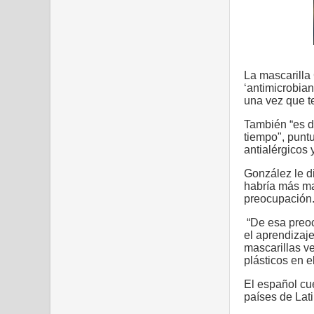
La mascarilla 
‘antimicrobia
una vez que te
También “es d
tiempo", punt
antialérgicos y
González le d
habría más ma
preocupación
“De esa preo
el aprendizaje
mascarillas v
plásticos en e
El español cu
países de Lat