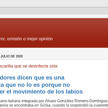
ror, omisión o mejor opinión
 JULIO DE 2020
carilla que se desinfecta sola
dores dicen que es una
la que no lo es porque no
er el movimiento de los labios
pano-italiana integrada por Álvaro González Romero-Domíngue
ina se encontraba en Sicilia, cuando la sorprendió la cuarent