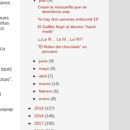
▼
julio
(5)
canos
Crean la mascarilla que se
desinfecta sola
 pues
Ya hay dos vacunas anticovid-19
ellas
El Galllito llegó al décimo “hand
co
made”
¡¡¡La III… La III…La III!!!
"El Rolex del chocolate" es
ica
peruano
►
junio
(9)
►
mayo
(9)
 (que)
►
abril
(7)
osas”.
►
marzo
(14)
►
febrero
(5)
l
►
enero
(8)
►
2019
(127)
almente
►
2018
(146)
►
2017
(235)