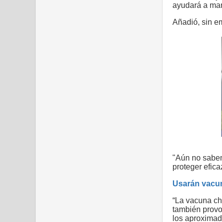
ayudará a ma
Añadió, sin e
"Aún no sabem
proteger efic
Usarán vacuna
“La vacuna ch
también provo
los aproximad