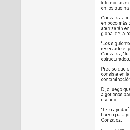
Informó, asim
en los que ha 
González anun
en poco más 
aterrizarán en
global de la 
“Los siguient
reservado el 
González, "te
estructurados
Precisó que en
consiste en la
contaminación 
Dijo luego qu
algoritmos par
usuario.
"Esto ayudarí
bueno para pe
González.