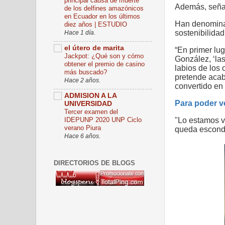
principal causa de muerte
Además, señal
de los delfines amazónicos
en Ecuador en los últimos
Han denominado
diez años | ESTUDIO
sostenibilidad
Hace 1 día.
el útero de marita
“En primer lug
Jackpot: ¿Qué son y cómo
González, ‘la
obtener el premio de casino
labios de los
más buscado?
pretende acab
Hace 2 años.
convertido en 
ADMISION A LA
Para poder ve
UNIVERSIDAD
Tercer examen del
IDEPUNP 2020 UNP Ciclo
"Lo estamos v
verano Piura
queda escondid
Hace 6 años.
DIRECTORIOS DE BLOGS