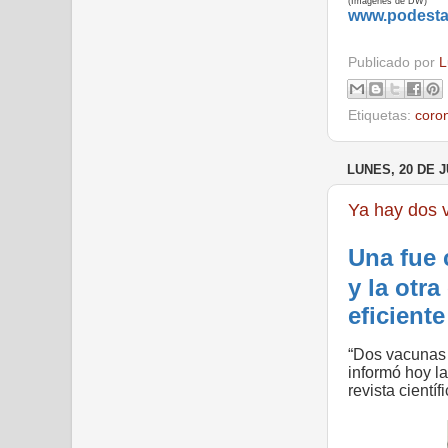
(Imágenes de DW)
www.podest
Publicado por
L
Etiquetas:
coro
LUNES, 20 DE J
Ya hay dos 
Una fue 
y la otr
eficient
“Dos vacunas 
informó hoy l
revista cientí