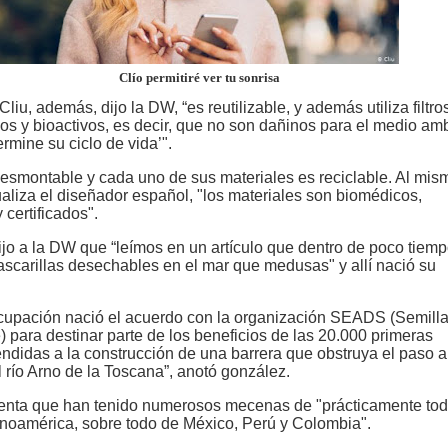
Clío permitiré ver tu sonrisa
Cliu, además, dijo la DW, “es reutilizable, y además utiliza filtro
nos y bioactivos, es decir, que no son dañinos para el medio am
rmine su ciclo de vida’".
esmontable y cada uno de sus materiales es reciclable. Al mis
ualiza el diseñador español, "los materiales son biomédicos,
 certificados".
ijo a la DW que “leímos en un artículo que dentro de poco tiem
scarillas desechables en el mar que medusas" y allí nació su
.
cupación nació el acuerdo con la organización SEADS (Semilla
) para destinar parte de los beneficios de las 20.000 primeras
endidas a la construcción de una barrera que obstruya el paso a
l río Arno de la Toscana”, anotó gonzález.
enta que han tenido numerosos mecenas de "prácticamente tod
inoamérica, sobre todo de México, Perú y Colombia".