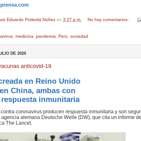
aprensa.com
uis Eduardo Podestá Núñez
en
3:27 p.m.
No hay comentarios.:
navirus
,
medicina
,
pandemia
,
Perú
,
sociedad
ULIO DE 2020
vacunas anticovid-19
creada en Reino Unido
a en China, ambas con
e respuesta inmunitaria
contra coronavirus producen respuesta inmunitaria y son segur
a agencia alemana Deutsche Welle (DW), que cita un informe de
fica The Lancet.