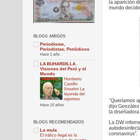
la aparición d
mundo decidió
BLOGS AMIGOS
Periodismo,
Periodistas, Periódicos
Hace 1 año.
LA BUHARDILLA .
Visiones del Perú y el
Mundo
Humberto
Castillo
Anselmi La
leyenda del
reportero
"Queríamos ap
Hace 10 años.
dijo González
la diseñador
BLOGS RECOMENDADOS
La DW informó
autodesinfecta
La mula
coronavirus”.
El tráfico ilegal es la