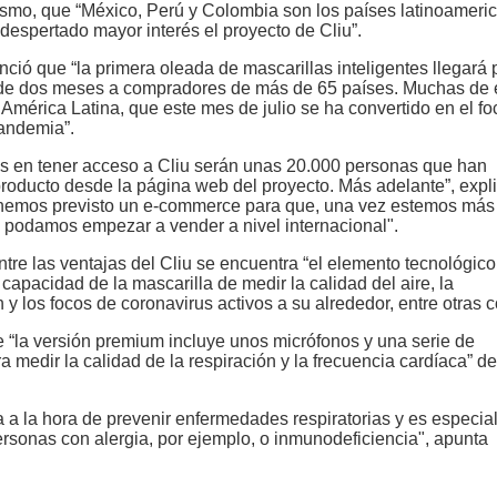
ismo, que “México, Perú y Colombia son los países latinoameri
despertado mayor interés el proyecto de Cliu”.
ció que “la primera oleada de mascarillas inteligentes llegará
de dos meses a compradores de más de 65 países. Muchas de 
 América Latina, que este mes de julio se ha convertido en el fo
pandemia”.
es en tener acceso a Cliu serán unas 20.000 personas que han
producto desde la página web del proyecto. Más adelante”, expl
nemos previsto un e-commerce para que, una vez estemos más
, podamos empezar a vender a nivel internacional".
tre las ventajas del Cliu se encuentra “el elemento tecnológico
 capacidad de la mascarilla de medir la calidad del aire, la
y los focos de coronavirus activos a su alrededor, entre otras c
e “la versión premium incluye unos micrófonos y una serie de
a medir la calidad de la respiración y la frecuencia cardíaca” de
a a la hora de prevenir enfermedades respiratorias y es especi
rsonas con alergia, por ejemplo, o inmunodeficiencia", apunta