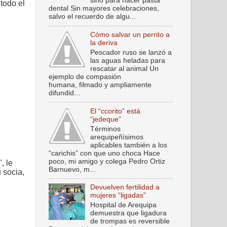
sino para hacer pasta
todo el
dental Sin mayores celebraciones,
salvo el recuerdo de algu...
Cómo salvar un perrito a
la deriva
Pescador ruso se lanzó a
las aguas heladas para
rescatar al animal Un
ejemplo de compasión
humana, filmado y ampliamente
difundid...
El “ccorito” está
“jedeque”
Términos
arequipeñísimos
aplicables también a los
“carichis” con que uno choca Hace
poco, mi amigo y colega Pedro Ortiz
, le
Barnuevo, m...
 socia,
Devuelven fertilidad a
mujeres “ligadas”
Hospital de Arequipa
demuestra que ligadura
de trompas es reversible