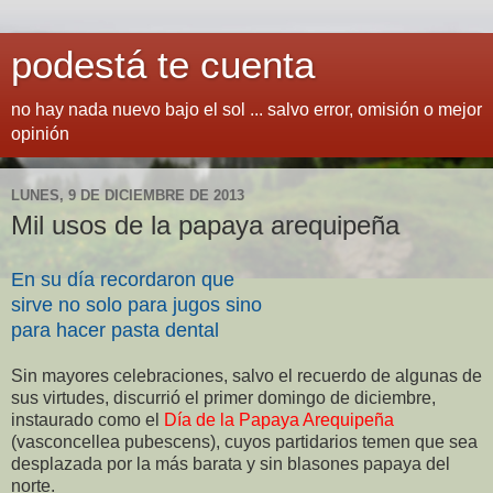
podestá te cuenta
no hay nada nuevo bajo el sol ... salvo error, omisión o mejor
opinión
LUNES, 9 DE DICIEMBRE DE 2013
Mil usos de la papaya arequipeña
En su día recordaron que
sirve no solo para jugos sino
para hacer pasta dental
Sin mayores celebraciones, salvo el recuerdo de algunas de
sus virtudes, discurrió el primer domingo de diciembre,
instaurado como el
Día de la Papaya Arequipeña
(vasconcellea pubescens), cuyos partidarios temen que sea
desplazada por la más barata y sin blasones papaya del
norte.