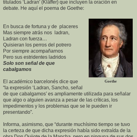
titulados ‘Ladran’ (Kläffer) que incluyen la oración en
debate. He aquí el poema de Goethe:
En busca de fortuna y de placeres
Mas siempre atrás nos ladran,
Ladran con fuerza…
Quisieran los perros del potrero
Por siempre acompañarnos
Pero sus estridentes ladridos
Solo son señal de que
cabalgamos
El académico barcelonés dice que
Goethe
“la expresión ‘Ladran, Sancho, señal
de que cabalgamos’ es ampliamente utilizada para señalar
que algo o alguien avanza a pesar de las críticas, los
impedimentos y los problemas que se le pueden ir
presentando”.
Informa, asimismo, que “durante muchísimo tiempo se tuvo
la certeza de que dicha expresión había sido extraída de la
obra Don Quijote de la Mancha, pero en ninguna de sus dos