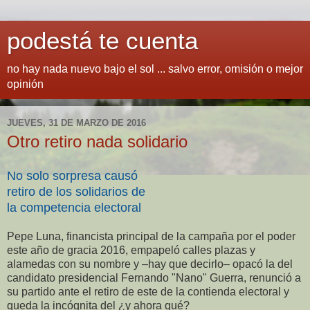
podestá te cuenta
no hay nada nuevo bajo el sol ... salvo error, omisión o mejor
opinión
JUEVES, 31 DE MARZO DE 2016
Otro retiro nada solidario
No solo sorpresa causó
retiro de los solidarios de
la competencia electoral
Pepe Luna, financista principal de la campaña por el poder
este año de gracia 2016, empapeló calles plazas y
alamedas con su nombre y –hay que decirlo– opacó la del
candidato presidencial Fernando "Nano" Guerra, renunció a
su partido ante el retiro de este de la contienda electoral y
queda la incógnita del ¿y ahora qué?