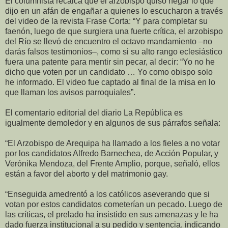
El columnista recalca que el arzobispo quiso negar lo que
dijo en un afán de engañar a quienes lo escucharon a través
del video de la revista Frase Corta: “Y para completar su
faenón, luego de que surgiera una fuerte crítica, el arzobispo
del Río se llevó de encuentro el octavo mandamiento –no
darás falsos testimonios–, como si su alto rango eclesiástico
fuera una patente para mentir sin pecar, al decir: “Yo no he
dicho que voten por un candidato … Yo como obispo solo
he informado. El video fue captado al final de la misa en lo
que llaman los avisos parroquiales”.
El comentario editorial del diario La República es
igualmente demoledor y en algunos de sus párrafos señala:
“El Arzobispo de Arequipa ha llamado a los fieles a no votar
por los candidatos Alfredo Barnechea, de Acción Popular, y
Verónika Mendoza, del Frente Amplio, porque, señaló, ellos
están a favor del aborto y del matrimonio gay.
“Enseguida amedrentó a los católicos aseverando que si
votan por estos candidatos cometerían un pecado. Luego de
las críticas, el prelado ha insistido en sus amenazas y le ha
dado fuerza institucional a su pedido y sentencia, indicando