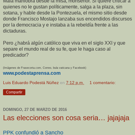
Mala maniobra desde la misa, monseñor. Si quiere criticar a
quienes no le gustan políticamente, salga a la plaza, sin
sotana, y hable desde la Pontezuela, el mismo sitio desde
donde Francisco Mostajo lanzaba sus encendidos discursos
por la democracia y e instaba a la rebeldía frente a las
dictaduras.
Pero ¿habrá algún católico que viva en el siglo XXI y que
separe el mundo real de su fe, que le haga caso al
predicador?
(Imágenes de Frasecorta.com, Correo, bula vaticana y Facebook)
www.podestaprensa.com
Luis Eduardo Podestá Núñez
en
7:12 p.m.
1 comentario:
Compartir
DOMINGO, 27 DE MARZO DE 2016
Las elecciones son cosa seria… jajajaja
PPK confundió a Sancho