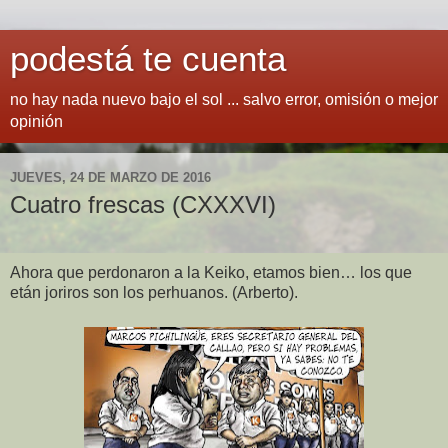
podestá te cuenta
no hay nada nuevo bajo el sol ... salvo error, omisión o mejor
opinión
JUEVES, 24 DE MARZO DE 2016
Cuatro frescas (CXXXVI)
Ahora que perdonaron a la Keiko, etamos bien… los que
etán joriros son los perhuanos. (Arberto).