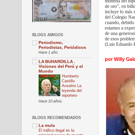
moneda del hip
de oro”, en bil
incluye lo más 
del Colegio Nac
cuando, debido 
estamos a expen
de una generosi
BLOGS AMIGOS
de esos problem
Periodismo,
(Luis Eduardo P
Periodistas, Periódicos
Hace 1 año.
por Willy Gal
LA BUHARDILLA .
Visiones del Perú y el
Mundo
Humberto
Castillo
Anselmi La
leyenda del
reportero
Hace 10 años.
BLOGS RECOMENDADOS
La mula
El tráfico ilegal es la