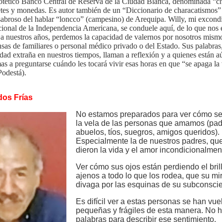
otético Banco Central de Reserva de la Ciudad Blanca, denominada “c
letes y monedas. Es autor también de un “Diccionario de characatismos”
sabroso del hablar “loncco” (campesino) de Arequipa. Willy, mi excond
ional de la Independencia Americana, se conduele aquí, de lo que nos 
a nuestros años, perdemos la capacidad de valernos por nosotros mism
sas de familiares o personal médico privado o del Estado. Sus palabras,
dad extraña en nuestros tiempos, llaman a reflexión y a quienes están aú
as a preguntarse cuándo les tocará vivir esas horas en que “se apaga la 
odestá).
dos Frías
No estamos preparados para ver cómo s
la vela de las personas que amamos (pad
abuelos, tíos, suegros, amigos queridos).
Especialmente la de nuestros padres, qu
dieron la vida y el amor incondicionalmen
Ver cómo sus ojos están perdiendo el brill
ajenos a todo lo que los rodea, que su mi
divaga por las esquinas de su subconscie
Es difícil ver a estas personas se han vue
pequeñas y frágiles de esta manera. No 
palabras para describir ese sentimiento.