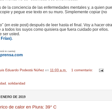
s de la conciencia de las enfermedades mentales y, a quien pu
: copie y pegue ese texto en su muro. Simplemente copiar (no
" (en este post) después de leer hasta el final. Voy a hacer otr
e a todos los suyos como quisiera que fuera cuidado por ellos.
 ser usted.
Frías).
está te cuenta)
aprensa.com
uis Eduardo Podestá Núñez
en
11:03 a.m.
1 comentario:
edad
,
solidaridad
 ENERO DE 2019
rico de calor en Piura: 39° C