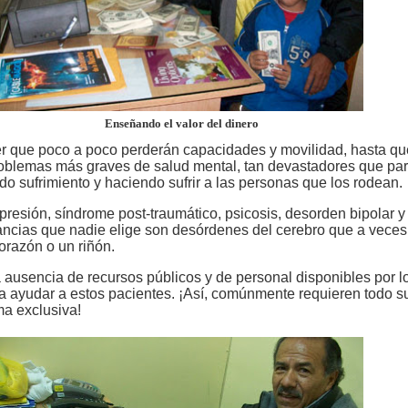
Enseñando el valor del dinero
der que poco a poco perderán capacidades y movilidad, hasta qu
roblemas más graves de salud mental, tan devastadores que par
ndo sufrimiento y haciendo sufrir a las personas que los rodean.
resión, síndrome post-traumático, psicosis, desorden bipolar y
ancias que nadie elige son desórdenes del cerebro que a veces 
orazón o un riñón.
a ausencia de recursos públicos y de personal disponibles por l
a ayudar a estos pacientes. ¡Así, comúnmente requieren todo s
ma exclusiva!