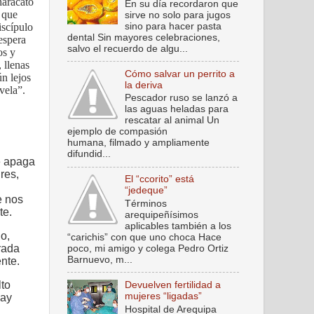
haracato
En su día recordaron que
 que
sirve no solo para jugos
sino para hacer pasta
iscípulo
dental Sin mayores celebraciones,
espera
salvo el recuerdo de algu...
os y
 llenas
Cómo salvar un perrito a
n lejos
la deriva
vela”.
Pescador ruso se lanzó a
las aguas heladas para
rescatar al animal Un
ejemplo de compasión
humana, filmado y ampliamente
difundid...
e apaga
res,
El “ccorito” está
“jedeque”
e nos
Términos
te.
arequipeñísimos
aplicables también a los
o,
“carichis” con que uno choca Hace
rada
poco, mi amigo y colega Pedro Ortiz
Barnuevo, m...
nte.
lto
Devuelven fertilidad a
mujeres “ligadas”
hay
Hospital de Arequipa