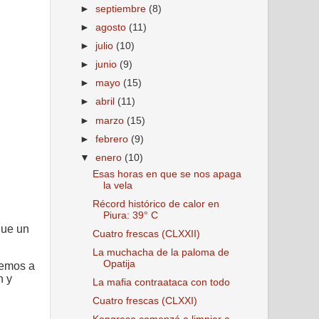
►
septiembre
(8)
►
agosto
(11)
►
julio
(10)
►
junio
(9)
►
mayo
(15)
►
abril
(11)
►
marzo
(15)
►
febrero
(9)
▼
enero
(10)
Esas horas en que se nos apaga
la vela
Récord histórico de calor en
Piura: 39° C
que un
Cuatro frescas (CLXXII)
La muchacha de la paloma de
Opatija
uemos a
n y
La mafia contraataca con todo
Cuatro frescas (CLXXI)