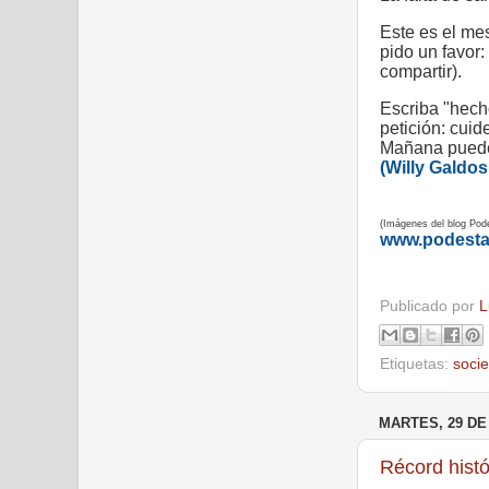
Este es el me
pido un favor
compartir).
Escriba "hecho
petición: cuid
Mañana puede
(Willy Galdos 
(Imágenes del blog Pod
www.podest
Publicado por
L
Etiquetas:
soci
MARTES, 29 DE
Récord histó