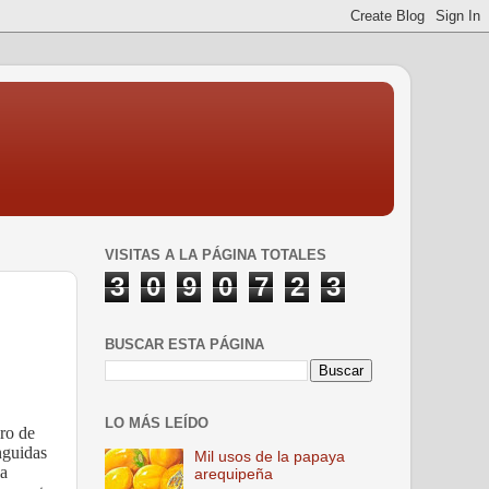
VISITAS A LA PÁGINA TOTALES
3
0
9
0
7
2
3
BUSCAR ESTA PÁGINA
LO MÁS LEÍDO
uro de
nguidas
Mil usos de la papaya
la
arequipeña