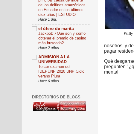
principal causa de muerte
de los delfines amazónicos
en Ecuador en los últimos
diez años | ESTUDIO
Hace 1 día.
el útero de marita
Willy
Jackpot: ¿Qué son y cómo
obtener el premio de casino
más buscado?
nosotros, y d
Hace 2 años.
pagar residen
ADMISION A LA
Qué desgarrado
UNIVERSIDAD
pregunten "¿q
Tercer examen del
IDEPUNP 2020 UNP Ciclo
mental.
verano Piura
Hace 6 años.
DIRECTORIOS DE BLOGS