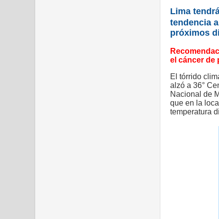
Lima tendrá
tendencia a
próximos dí
Recomendaci
el cáncer de 
El tórrido cli
alzó a 36° Ce
Nacional de M
que en la loca
temperatura d