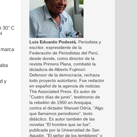
tó
30° C
l
Luis Eduardo Podestá.
Periodista y
escritor, expresidente de la
a marca
Federación de Periodistas del Perú,
desde donde, como director de la
revista Primera Plana, combatió la
taba
dictadura de Alberto Fujimori.
Defensor de la democracia, rechaza
todo proyecto autoritario. Fue redactor
d y
en español de la agencia de noticias
The Associated Press. Es autor de
"Cuatro días de junio", testimonio de
la rebelión de 1950 en Arequipa,
contra el dictador Manuel Odría, "Algo
que llamamos periodismo", texto
didáctico. Es autor también de las
novelas "El hombre que se fue",
publicada por la Universidad de San
Agustín, "El señor de los temblores" y