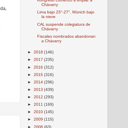
Kongreso comenzó a limpiar a
Chávarry
eda,
Lima bajo 23°-27°, Münich bajo
la nieve
CAL suspende colegiatura de
a
Chávarry
Fiscales nombrados abandonan
a Chávarry
►
2018
(146)
►
2017
(235)
►
2016
(312)
►
2015
(316)
►
2014
(296)
►
2013
(439)
►
2012
(293)
►
2011
(169)
►
2010
(145)
►
2009
(115)
►
2008
(63)