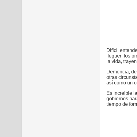
Difícil enten
lleguen los p
la vida, traye
Demencia, dep
otras circunst
así como un c
Es increíble l
gobiernos par
tiempo de for