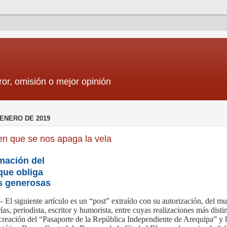
ror, omisión o mejor opinión
 ENERO DE 2019
en que se nos apaga la vela
mación del
que obliga
s generosas
– El siguiente artículo es un “post” extraído con su autorización, del m
as, periodista, escritor y humorista, entre cuyas realizaciones más disti
 creación del “Pasaporte de la República Independiente de Arequipa” y 