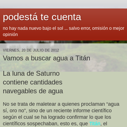
podestá te cuenta
no hay nada nuevo bajo el sol ... salvo error, omisión o mejor
opinión
VIERNES, 20 DE JULIO DE 2012
Vamos a buscar agua a Titán
La luna de Saturno
contiene cantidades
navegables de agua
No se trata de maletear a quienes proclaman “agua
sí, oro no”, sino de un reciente informe científico
según el cual se ha logrado confirmar lo que los
científicos sospechaban, esto es, que
Titán
, el