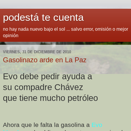
podestá te cuenta
no hay nada nuevo bajo el sol ... salvo error, omisión o mejor
opinión
VIERNES, 31 DE DICIEMBRE DE 2010
Gasolinazo arde en La Paz
Evo debe pedir ayuda a
su compadre Chávez
que tiene mucho petróleo
Ahora que le falta la gasolina a
Evo