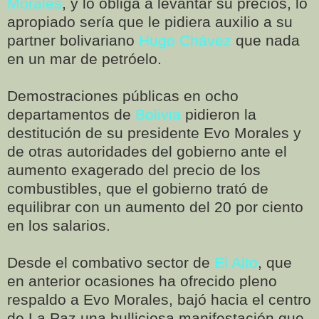
Morales
, y lo obliga a levantar su precios, lo
apropiado sería que le pidiera auxilio a su
partner bolivariano
Hugo Chávez
que nada
en un mar de petróelo.
Demostraciones públicas en ocho
departamentos de
Bolivia
pidieron la
destitución de su presidente Evo Morales y
de otras autoridades del gobierno ante el
aumento exagerado del precio de los
combustibles, que el gobierno trató de
equilibrar con un aumento del 20 por ciento
en los salarios.
Desde el combativo sector de
El Alto
, que
en anterior ocasiones ha ofrecido pleno
respaldo a Evo Morales, bajó hacia el centro
de La Paz una bulliciosa manifestación que