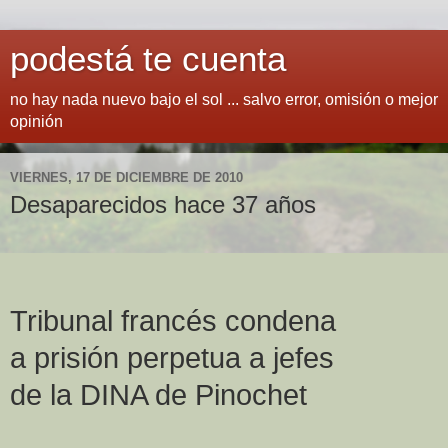
podestá te cuenta
no hay nada nuevo bajo el sol ... salvo error, omisión o mejor
opinión
VIERNES, 17 DE DICIEMBRE DE 2010
Desaparecidos hace 37 años
Tribunal francés condena
a prisión perpetua a jefes
de la DINA de Pinochet