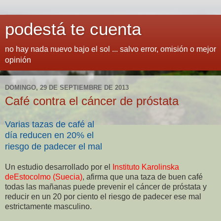
podestá te cuenta
no hay nada nuevo bajo el sol ... salvo error, omisión o mejor
opinión
DOMINGO, 29 DE SEPTIEMBRE DE 2013
Café contra el cáncer de próstata
Varias tazas de café al
día reducen
en 20% el
riesgo
de padecer el mal
Un estudio desarrollado por el
Instituto Karolinska
deEstocolmo (Suecia)
, afirma que una taza de buen café
todas las mañanas puede prevenir el cáncer de próstata y
reducir en un 20 por ciento el riesgo de padecer ese mal
estrictamente masculino.