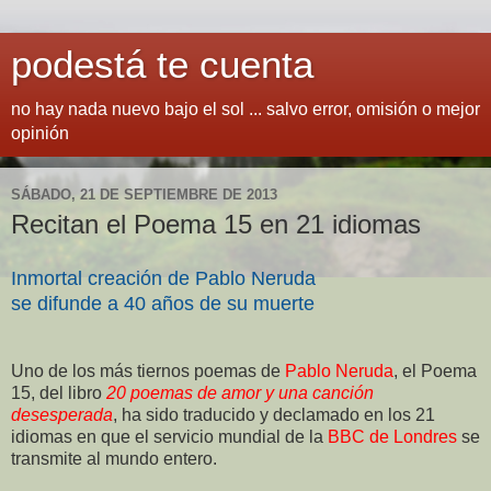
podestá te cuenta
no hay nada nuevo bajo el sol ... salvo error, omisión o mejor
opinión
SÁBADO, 21 DE SEPTIEMBRE DE 2013
Recitan el Poema 15 en 21 idiomas
Inmortal creación de Pablo Neruda
se difunde a 40 años de su muerte
Uno de los más tiernos poemas de
Pablo Neruda
, el Poema
15, del libro
20 poemas de amor y una canción
desesperada
, ha sido traducido y declamado en los 21
idiomas en que el servicio mundial de la
BBC de Londres
se
transmite al mundo entero.