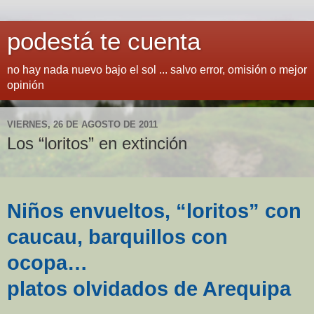
podestá te cuenta
no hay nada nuevo bajo el sol ... salvo error, omisión o mejor
opinión
VIERNES, 26 DE AGOSTO DE 2011
Los “loritos” en extinción
Niños envueltos, “loritos” con
caucau, barquillos con
ocopa…
platos olvidados de Arequipa