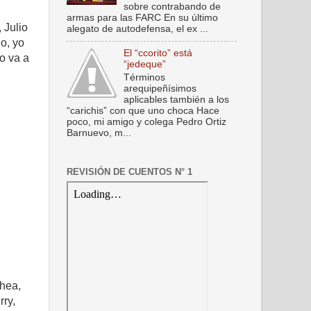
sobre contrabando de
armas para las FARC En su último
 Julio
alegato de autodefensa, el ex ...
o, yo
El “ccorito” está
o va a
“jedeque”
Términos
arequipeñísimos
aplicables también a los
“carichis” con que uno choca Hace
poco, mi amigo y colega Pedro Ortiz
Barnuevo, m...
REVISIÓN DE CUENTOS N° 1
chea,
rry,