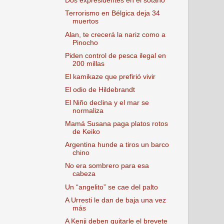
Dos expresidentes en el sótano
Terrorismo en Bélgica deja 34
muertos
Alan, te crecerá la nariz como a
Pinocho
Piden control de pesca ilegal en
200 millas
El kamikaze que prefirió vivir
El odio de Hildebrandt
El Niño declina y el mar se
normaliza
Mamá Susana paga platos rotos
de Keiko
Argentina hunde a tiros un barco
chino
No era sombrero para esa
cabeza
Un “angelito” se cae del palto
A Urresti le dan de baja una vez
más
A Kenji deben quitarle el brevete