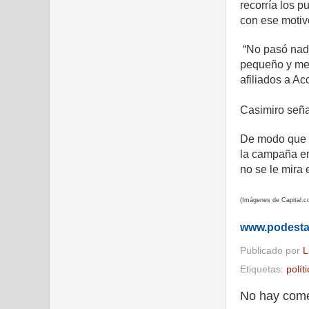
recorría los p
con ese motiv
“No pasó nada
pequeño y me 
afiliados a A
Casimiro seña
De modo que a
la campaña en
no se le mira
(Imágenes de Capital.
www.podest
Publicado por
L
Etiquetas:
polít
No hay come