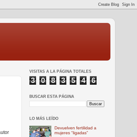
VISITAS A LA PÁGINA TOTALES
3
0
8
3
5
4
6
BUSCAR ESTA PÁGINA
LO MÁS LEÍDO
Devuelven fertilidad a
autor
mujeres “ligadas”