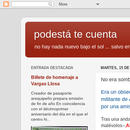
podestá te cuenta
no hay nada nuevo bajo el sol ... salvo er
ENTRADA DESTACADA
MARTES, 15 DE
Billete de homenaje a
No era somb
Vargas Llosa
Era un obse
Creador de pasaporte
militante de
arequipeño prepara emisión
de fin de año En coincidencia
por una ami
con el décimoprimer
aniversario del día en el que el
Tras una and
centro hi...
malévolos–,
A