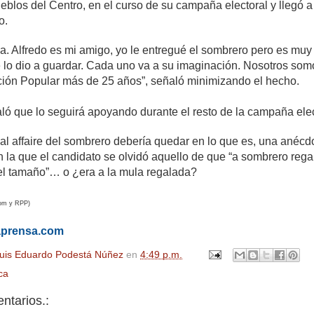
ueblos del Centro, en el curso de su campaña electoral y llegó a
o.
. Alfredo es mi amigo, yo le entregué el sombrero pero es muy
lo dio a guardar. Cada uno va a su imaginación. Nosotros som
cción Popular más de 25 años”, señaló minimizando el hecho.
ló que lo seguirá apoyando durante el resto de la campaña elec
l affaire del sombrero debería quedar en lo que es, una anécd
 la que el candidato se olvidó aquello de que “a sombrero reg
 el tamaño”… o ¿era a la mula regalada?
com y RPP)
aprensa.com
uis Eduardo Podestá Núñez
en
4:49 p.m.
ica
ntarios.: