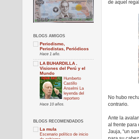
de aquel regal
BLOGS AMIGOS
Periodismo,
Periodistas, Periódicos
Hace 1 año.
LA BUHARDILLA .
Visiones del Perú y el
Mundo
Humberto
Castillo
Anselmi La
leyenda del
No hubo rechaz
reportero
contrario.
Hace 10 años.
Ante la avala
BLOGS RECOMENDADOS
al frente para
La mula
Jauja, “un so
Escenario político de inicio
para su cabez