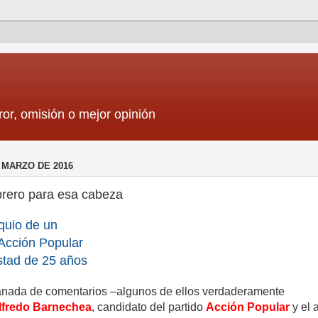
ror, omisión o mejor opinión
 MARZO DE 2016
rero para esa cabeza
quio de un
 Acción Popular
stad de 25 años
anada de comentarios –algunos de ellos verdaderamente
lfredo Barnechea
, candidato del partido
Acción Popular
y el 