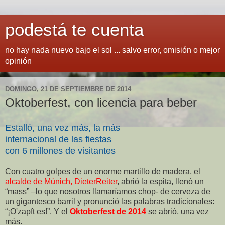
podestá te cuenta
no hay nada nuevo bajo el sol ... salvo error, omisión o mejor
opinión
DOMINGO, 21 DE SEPTIEMBRE DE 2014
Oktoberfest, con licencia para beber
Estalló, una vez más, la más
internacional de las fiestas
con 6 millones de visitantes
Con cuatro golpes de un enorme martillo de madera, el
alcalde de Múnich, DieterReiter
, abrió la espita, llenó un
“mass” –lo que nosotros llamaríamos chop- de cerveza de
un gigantesco barril y pronunció las palabras tradicionales:
“¡O'zapft es!”. Y el
Oktoberfest de 2014
se abrió, una vez
más.