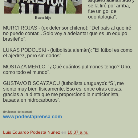
arquero adelantado y
se la tiré por arriba,
fue un gol de
odontología".
Buen hijo
MURCI ROJAS - (ex defensor chileno): "Del país al que iré
no puedo contar... Solo voy a adelantar que es un equipo
brasileño".
LUKAS PODOLSKI - (futbolista alemán): "El fútbol es como
el ajedrez, pero sin dados".
MOSTAZA MERLO: "¿Qué cuántos pulmones tengo? Uno,
como todo el mundo".
GUSTAVO BISCAYZACU (futbolista uruguayo): “Sí, me
siento muy bien físicamente. Eso es, entre otras cosas,
gracias a la dieta que me proporcionó la nutricionista,
basada en hidrocarburos”.
(Imágenes de internet)
www.podestaprensa.com
Luis Eduardo Podestá Núñez
en
10:37 a.m.