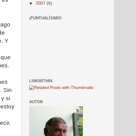
►
2007
(6)
¡PUNTUALÍSIMO!
Hago
de
e. Y
 que
bes.
LINKWITHIN
nes
. Sin
y si
AUTOR
 estoy
ecir,