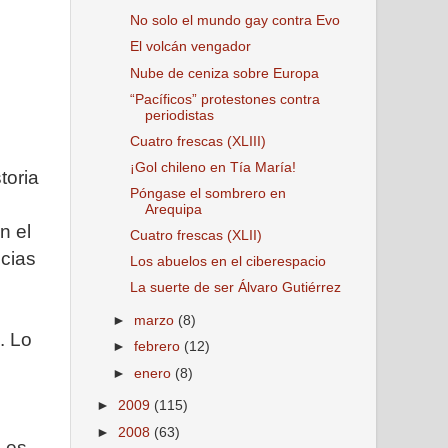
No solo el mundo gay contra Evo
El volcán vengador
Nube de ceniza sobre Europa
e
“Pacíficos” protestones contra
periodistas
Cuatro frescas (XLIII)
¡Gol chileno en Tía María!
toria
Póngase el sombrero en
Arequipa
n el
Cuatro frescas (XLII)
icias
Los abuelos en el ciberespacio
La suerte de ser Álvaro Gutiérrez
►
marzo
(8)
. Lo
►
febrero
(12)
►
enero
(8)
►
2009
(115)
►
2008
(63)
" es