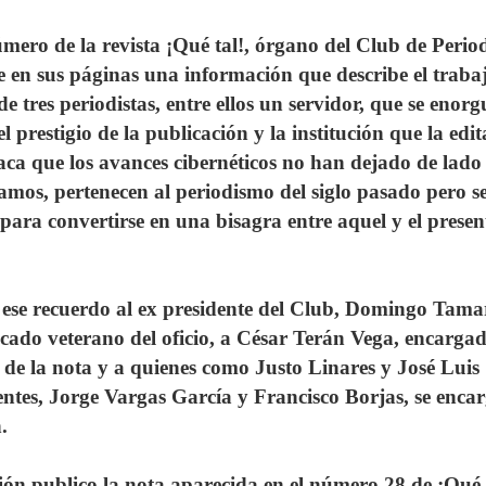
mero de la revista ¡Qué tal!, órgano del Club de Period
e en sus páginas una información que describe el traba
e tres periodistas, entre ellos un servidor, que se enorg
l prestigio de la publicación y la institución que la edit
aca que los avances cibernéticos no han dejado de lado
amos, pertenecen al periodismo del siglo pasado pero s
ara convertirse en una bisagra entre aquel y el presen
 ese recuerdo al ex presidente del Club, Domingo Tama
cado veterano del oficio, a César Terán Vega, encarga
 de la nota y a quienes como Justo Linares y José Luis
entes, Jorge Vargas García y Francisco Borjas, se enca
.
ón publico la nota aparecida en el número 28 de ¡Qué 