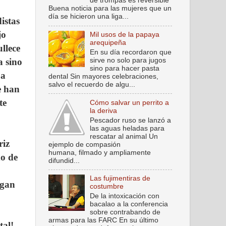
de trompas es reversible
Buena noticia para las mujeres que un
día se hicieron una liga...
istas
jo
Mil usos de la papaya
arequipeña
ullece
En su día recordaron que
sirve no solo para jugos
a sino
sino para hacer pasta
 a
dental Sin mayores celebraciones,
salvo el recuerdo de algu...
e han
te
Cómo salvar un perrito a
la deriva
Pescador ruso se lanzó a
las aguas heladas para
rescatar al animal Un
riz
ejemplo de compasión
humana, filmado y ampliamente
do de
difundid...
Las fujimentiras de
rgan
costumbre
De la intoxicación con
bacalao a la conferencia
sobre contrabando de
armas para las FARC En su último
tal!