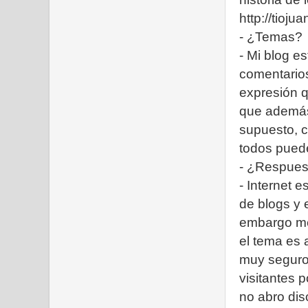
http://tioj
- ¿Temas?
- Mi blog e
comentarios
expresión q
que además 
supuesto, 
todos puede
- ¿Respuest
- Internet 
de blogs y e
embargo me 
el tema es 
muy seguro 
visitantes p
no abro dis