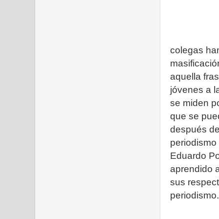
colegas han
masificació
aquella fra
jóvenes a l
se miden po
que se pued
después de 
periodismo
Eduardo Po
aprendido a
sus respec
periodismo.