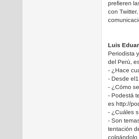
prefieren l
con Twitter,
comunicaci
Luis Edua
Periodista 
del Perú, e
- ¿Hace cua
- Desde el
- ¿Cómo se
- Podestá t
es http://p
- ¿Cuáles s
- Son temas
tentación d
colgándolo