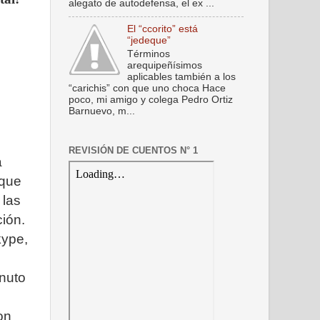
alegato de autodefensa, el ex ...
El “ccorito” está
“jedeque”
Términos
arequipeñísimos
aplicables también a los
“carichis” con que uno choca Hace
poco, mi amigo y colega Pedro Ortiz
Barnuevo, m...
REVISIÓN DE CUENTOS N° 1
a
 que
 las
ión.
kype,
inuto
on