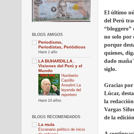
El último nú
del Perú tra
“bloggero” d
BLOGS AMIGOS
no solo por e
Periodismo,
porque dest
Periodistas, Periódicos
quienes, dig
Hace 1 año.
dado maña`p
LA BUHARDILLA .
Visiones del Perú y el
siglo.
Mundo
Humberto
Castillo
Gracias por
Anselmi La
leyenda del
Lúcar, desta
reportero
la redacción
Hace 10 años.
Vargas Sifu
de la edición
BLOGS RECOMENDADOS
La mula
Escenario político de inicio
A continuaci