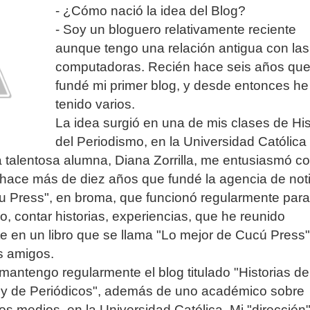
- ¿Cómo nació la idea del Blog?
- Soy un bloguero relativamente reciente
aunque tengo una relación antigua con las
computadoras. Recién hace seis años qu
fundé mi primer blog, y desde entonces he
tenido varios.
La idea surgió en una de mis clases de His
del Periodismo, en la Universidad Católica
talentosa alumna, Diana Zorrilla, me entusiasmó co
hace más de diez años que fundé la agencia de not
cu Press", en broma, que funcionó regularmente para
lo, contar historias, experiencias, que he reunido
e en un libro que se llama "Lo mejor de Cucú Press"
s amigos.
mantengo regularmente el blog titulado "Historias de
s y de Periódicos", además de uno académico sobre
los medios, en la Universidad Católica. Mi "dirección