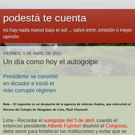
podestá te cuenta
no hay nada nuevo bajo el sol ... salvo error, omisión o mejor
opinión
VIERNES, 5 DE ABRIL DE 2013
Un día como hoy el autogolpe
Presidente se convirtió
en dictador e inició el
más corrupto régimen
Nota – El siguiente es un despacho de la agencia de noticias Andina, que entrevistó al
Decano del Colegio de Abogados de Lima, Raúl Chanamé.
Lima - Recordar el
autogolpe del 5 de abril
, cuando el
entonces presidente
Alberto Fujimori
disolvió el
Congreso
,
debe servir para fortalecer las instituciones y evitar que se