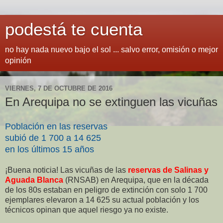
podestá te cuenta
no hay nada nuevo bajo el sol ... salvo error, omisión o mejor
opinión
VIERNES, 7 DE OCTUBRE DE 2016
En Arequipa no se extinguen las vicuñas
Población en las reservas
subió de 1 700 a 14 625
en los últimos 15 años
¡Buena noticia! Las vicuñas de las
reservas de Salinas y
Aguada Blanca
(RNSAB) en Arequipa, que en la década
de los 80s estaban en peligro de extinción con solo 1 700
ejemplares elevaron a 14 625 su actual población y los
técnicos opinan que aquel riesgo ya no existe.