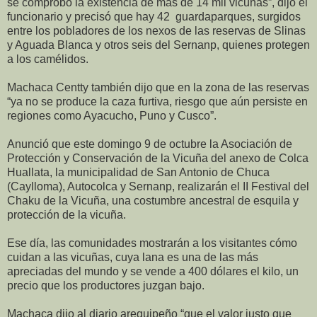
se comprobó la existencia de más de 14 mil vicuñas”, dijo el
funcionario y precisó que hay 42
guardaparques, surgidos
entre los pobladores de los nexos de las reservas de Slinas
y Aguada Blanca y otros seis del Sernanp, quienes protegen
a los camélidos.
Machaca Centty también dijo que en la zona de las reservas
“ya no se produce la caza furtiva, riesgo que aún persiste en
regiones como Ayacucho, Puno y Cusco”.
Anunció que este domingo 9 de octubre la Asociación de
Protección y Conservación de la Vicuña del anexo de Colca
Huallata, la municipalidad de San Antonio de Chuca
(Caylloma), Autocolca y Sernanp, realizarán el II Festival del
Chaku de la Vicuña, una costumbre ancestral de esquila y
protección de la vicuña.
Ese día, las comunidades mostrarán a los visitantes cómo
cuidan a las vicuñas, cuya lana es una de las más
apreciadas del mundo y se vende a 400 dólares el kilo, un
precio que los productores juzgan bajo.
Machaca dijo al diario arequipeño “que el valor justo que