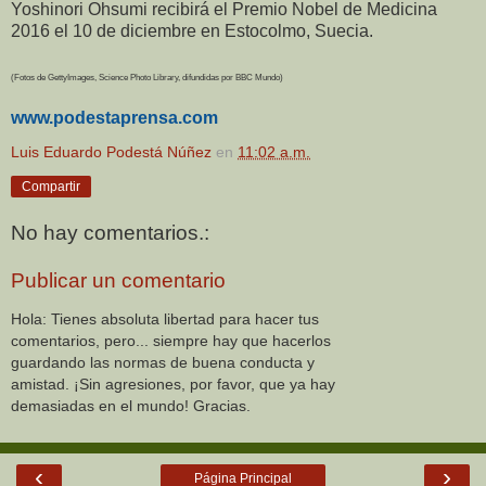
Yoshinori Ohsumi recibirá el Premio Nobel de Medicina
2016 el 10 de diciembre en Estocolmo, Suecia.
(Fotos de GettyImages, Science Photo Library, difundidas por BBC Mundo)
www.podestaprensa.com
Luis Eduardo Podestá Núñez
en
11:02 a.m.
Compartir
No hay comentarios.:
Publicar un comentario
Hola: Tienes absoluta libertad para hacer tus
comentarios, pero... siempre hay que hacerlos
guardando las normas de buena conducta y
amistad. ¡Sin agresiones, por favor, que ya hay
demasiadas en el mundo! Gracias.
‹
›
Página Principal