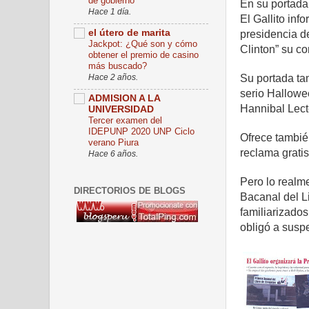
de gobierno
En su portada
Hace 1 día.
El Gallito inf
el útero de marita
presidencia d
Jackpot: ¿Qué son y cómo
Clinton” su co
obtener el premio de casino
más buscado?
Hace 2 años.
Su portada ta
serio Hallowe
ADMISION A LA
Hannibal Lecte
UNIVERSIDAD
Tercer examen del
IDEPUNP 2020 UNP Ciclo
Ofrece tambié
verano Piura
reclama grati
Hace 6 años.
Pero lo realme
DIRECTORIOS DE BLOGS
Bacanal del Li
familiarizado
obligó a suspe