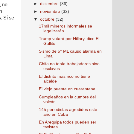
►
diciembre
(36)
, no
n
►
noviembre
(32)
. Sí se
▼
octubre
(32)
17mil mineros informales se
legalizarán
Trump votará por Hillary, dice El
Gallito
Sismo de 5° ML causó alarma en
Lima
Chifa no tenía trabajadores sino
esclavos
El distrito más rico no tiene
alcalde
El viejo puente en cuarentena
Cumpleaños en la cumbre del
volcán
145 periodistas agredidos este
año en Cuba
En Arequipa todos pueden ser
taxistas