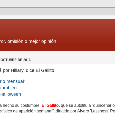
ror, omisión o mejor opinión
 OCTUBRE DE 2016
por Hillary, dice El Gallito
rio mensual”
 también
 Halloween
a hecho su costumbre,
El Gallito
, que se autotitula “quincenario
ístico de aparición semanal”, dirigido por Álvaro 'Lessness' P