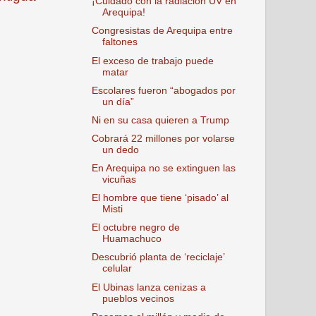
¡Cuidado con la radiación UV en
Arequipa!
Congresistas de Arequipa entre
faltones
El exceso de trabajo puede
matar
Escolares fueron “abogados por
un día”
Ni en su casa quieren a Trump
Cobrará 22 millones por volarse
un dedo
En Arequipa no se extinguen las
vicuñas
El hombre que tiene ‘pisado’ al
Misti
El octubre negro de
Huamachuco
Descubrió planta de ‘reciclaje’
celular
El Ubinas lanza cenizas a
pueblos vecinos