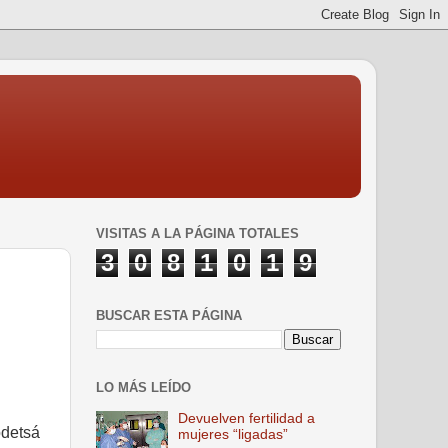
VISITAS A LA PÁGINA TOTALES
3
0
8
1
0
1
9
BUSCAR ESTA PÁGINA
LO MÁS LEÍDO
Devuelven fertilidad a
odetsá
mujeres “ligadas”