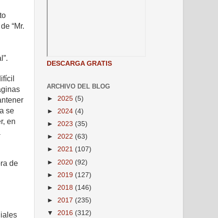
to
 de “Mr.
l”.
DESCARGA GRATIS
fícil
ARCHIVO DEL BLOG
áginas
►
2025
(5)
antener
ía se
►
2024
(4)
r, en
►
2023
(35)
a
►
2022
(63)
►
2021
(107)
►
2020
(92)
ora de
►
2019
(127)
►
2018
(146)
►
2017
(235)
▼
2016
(312)
iales