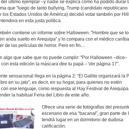
 del último ejemplar –y nadie se explica cómo ha podido durar 
orma que “luego de tanto bullying, Trump (candidato republicano 
e los Estados Unidos de América) decidió votar también por Hill
ntendora en esta justa política.
mbién contiene un informe sobre Halloween. ”Hombre que se t
en anda suelto en Arequipa” y lo compara con el médico caníba
r de las películas de horror. Pero en fin…
n algo que sabe que no puede cumplir: “Por Halloween –dice–
s con esta edición la máscara dee tu papá – Ver página 17”.
nte sensacional llega en la página 2: “El Gallito organizará la 
bro en su jato”, es decir, en su hogar, para quienes no estén
s con ese lenguaje, como respuesta al Hay Festival de Arequipa
nder la habitual Feria del Libro de este año.
Ofrece una serie de fotografías del presunt
escenario de esa “bacanal”, gran parte de 
tendrá lugar en un dormitorio de dudosa
calificación.