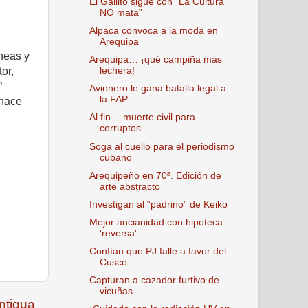
El Gallito sigue con “La Cultura
NO mata”
Alpaca convoca a la moda en
Arequipa
íneas y
Arequipa… ¡qué campiña más
or,
lechera!
”
Avionero le gana batalla legal a
la FAP
 hace
Al fin… muerte civil para
corruptos
Soga al cuello para el periodismo
cubano
Arequipeño en 70ª. Edición de
arte abstracto
Investigan al “padrino” de Keiko
Mejor ancianidad con hipoteca
'reversa'
Confían que PJ falle a favor del
Cusco
Capturan a cazador furtivo de
vicuñas
ntigua