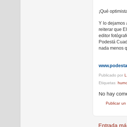
¡Qué optimista
Y lo dejamos a
reiterar que E
editor fotógra
Podestá Cuadr
nada menos q
www.podest
Publicado por
L
Etiquetas:
humo
No hay come
Publicar un
Entrada má