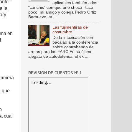
tanto–
aplicables también a los
“carichis” con que uno choca Hace
a la
poco, mi amigo y colega Pedro Ortiz
ary
Barnuevo, m...
Las fujimentiras de
costumbre
oma en
De la intoxicación con
l
bacalao a la conferencia
sobre contrabando de
armas para las FARC En su último
alegato de autodefensa, el ex ...
REVISIÓN DE CUENTOS N° 1
Primera
, que
o
la cual