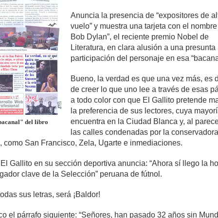
Anuncia la presencia de “expositores de al
vuelo” y muestra una tarjeta con el nombre
Bob Dylan”, el reciente premio Nobel de
Literatura, en clara alusión a una presunta
participación del personaje en esa “bacana
Bueno, la verdad es que una vez más, es di
de creer lo que uno lee a través de esas p
a todo color con que El Gallito pretende m
la preferencia de sus lectores, cuya mayor
encuentra en la Ciudad Blanca y, al parece
acanal" del libro
las calles condenadas por la conservador
, como San Francisco, Zela, Ugarte e inmediaciones.
, El Gallito en su sección deportiva anuncia: “Ahora sí llego la h
gador clave de la Selección” peruana de fútnol.
todas sus letras, será ¡Baldor!
o el párrafo siguiente: “Señores, han pasado 32 años sin Mund