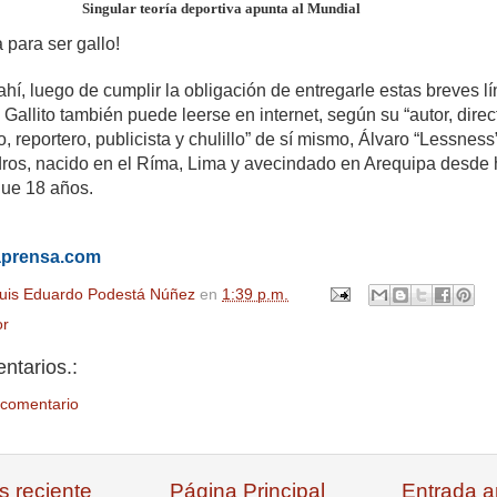
Singular teoría deportiva apunta al Mundial
 para ser gallo!
hí, luego de cumplir la obligación de entregarle estas breves l
l Gallito también puede leerse en internet, según su “autor, direct
fo, reportero, publicista y chulillo” de sí mismo, Álvaro “Lessness
os, nacido en el Ríma, Lima y avecindado en Arequipa desde
ue 18 años.
aprensa.com
uis Eduardo Podestá Núñez
en
1:39 p.m.
r
ntarios.:
 comentario
s reciente
Página Principal
Entrada a