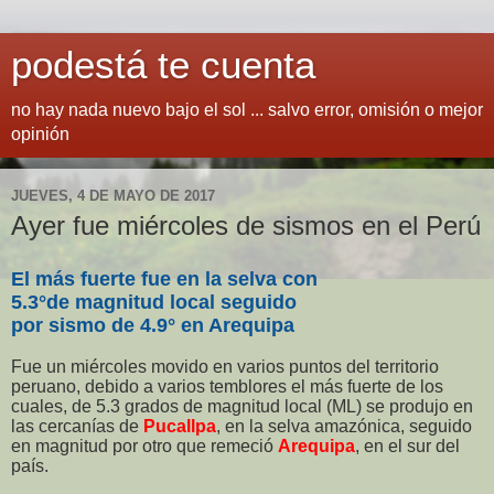
podestá te cuenta
no hay nada nuevo bajo el sol ... salvo error, omisión o mejor
opinión
JUEVES, 4 DE MAYO DE 2017
Ayer fue miércoles de sismos en el Perú
El más fuerte fue en la selva con
5.3°de magnitud local seguido
por sismo de 4.9° en Arequipa
Fue un miércoles movido en varios puntos del territorio
peruano, debido a varios temblores el más fuerte de los
cuales, de 5.3 grados de magnitud local (ML) se produjo en
las cercanías de
Pucallpa
, en la selva amazónica, seguido
en magnitud por otro que remeció
Arequipa
, en el sur del
país.