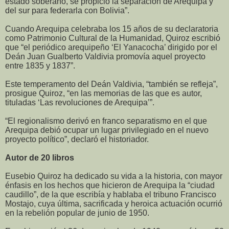
estado soberano, se propició la separación de Arequipa y
del sur para federarla con Bolivia”.
Cuando Arequipa celebraba los 15 años de su declaratoria
como Patrimonio Cultural de la Humanidad, Quiroz escribió
que “el periódico arequipeño ‘El Yanacocha’ dirigido por el
Deán Juan Gualberto Valdivia promovía aquel proyecto
entre 1835 y 1837”.
Este temperamento del Deán Valdivia, “también se refleja”,
prosigue Quiroz, “en las memorias de las que es autor,
tituladas ‘Las revoluciones de Arequipa’”.
“El regionalismo derivó en franco separatismo en el que
Arequipa debió ocupar un lugar privilegiado en el nuevo
proyecto político”, declaró el historiador.
Autor de 20 libros
Eusebio Quiroz ha dedicado su vida a la historia, con mayor
énfasis en los hechos que hicieron de Arequipa la “ciudad
caudillo”, de la que escribía y hablaba el tribuno Francisco
Mostajo, cuya última, sacrificada y heroica actuación ocurrió
en la rebelión popular de junio de 1950.