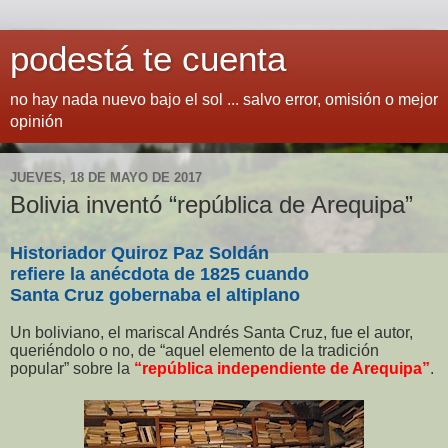
podestá te cuenta
no hay nada nuevo bajo el sol ... salvo error, omisión o mejor
opinión
JUEVES, 18 DE MAYO DE 2017
Bolivia inventó “república de Arequipa”
Historiador Quiroz Paz Soldán
refiere la anécdota de 1825 cuando
Santa Cruz gobernaba el altiplano
Un boliviano, el mariscal Andrés Santa Cruz, fue el autor,
queriéndolo o no, de “aquel elemento de la tradición
popular” sobre la
“república independiente de Arequipa”
.