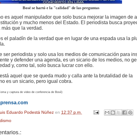
Bosé se hartó e la "calidad" de las preguntas
 no es aquel manipulador que solo busca mejorar la imagen de 
nstitución y mucho menos del Estado. El periodista busca proyec
 más que la verdad.
 es el paladín de la verdad que en lugar de una espada usa la p
la.
 ser periodista y solo usa los medios de comunicación para ins
mente y defender una agenda, es un sicario de los medios, no g
iedad y, como tal, solo busca lucrar con ello.
está aquel que se queda mudo y calla ante la brutalidad de la
no es un sicario, pero igual cobra.
oma y captura de video de conferencia de Bosé)
aprensa.com
uis Eduardo Podestá Núñez
en
12:37 p.m.
odismo
ntarios.: