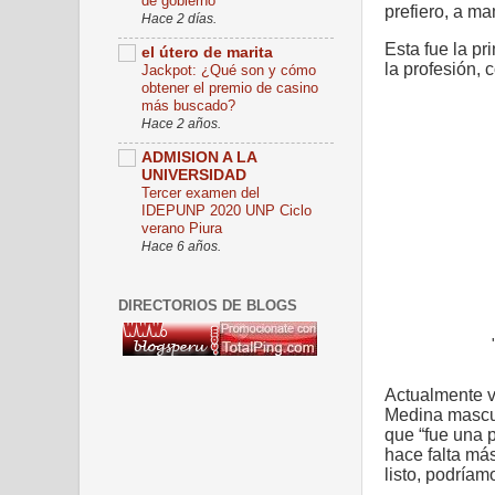
de gobierno
prefiero, a m
Hace 2 días.
Esta fue la pr
el útero de marita
la profesión, 
Jackpot: ¿Qué son y cómo
obtener el premio de casino
más buscado?
Hace 2 años.
ADMISION A LA
UNIVERSIDAD
Tercer examen del
IDEPUNP 2020 UNP Ciclo
verano Piura
Hace 6 años.
DIRECTORIOS DE BLOGS
Actualmente v
Medina mascul
que “fue una 
hace falta más
listo, podríam