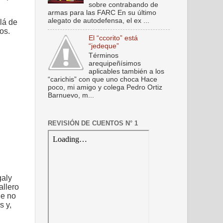
sobre contrabando de
armas para las FARC En su último
alegato de autodefensa, el ex ...
lá de
os.
El “ccorito” está
“jedeque”
Términos
arequipeñísimos
aplicables también a los
“carichis” con que uno choca Hace
poco, mi amigo y colega Pedro Ortiz
Barnuevo, m...
REVISIÓN DE CUENTOS N° 1
galy
allero
ue no
s y,