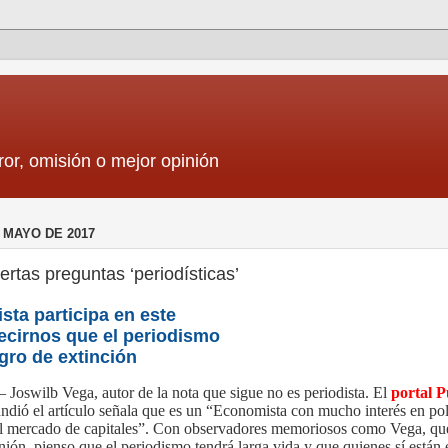
ror, omisión o mejor opinión
 MAYO DE 2017
rtas preguntas ‘periodísticas’
ta participa en este
ecirnos que el periodismo
igro de extinción
– Joswilb Vega, autor de la nota que sigue no es periodista. El
portal P
undió el artículo señala que es un “Economista con mucho interés en pol
el mercado de capitales”. Con observadores memoriosos como Vega, qu
nión, pienso que el periodismo tendrá larga vida y que quienes sí están 