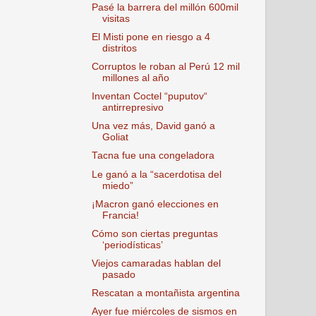
Pasé la barrera del millón 600mil
visitas
El Misti pone en riesgo a 4
distritos
Corruptos le roban al Perú 12 mil
millones al año
Inventan Coctel “puputov“
antirrepresivo
Una vez más, David ganó a
Goliat
Tacna fue una congeladora
Le ganó a la “sacerdotisa del
miedo”
¡Macron ganó elecciones en
Francia!
Cómo son ciertas preguntas
‘periodísticas’
Viejos camaradas hablan del
pasado
Rescatan a montañista argentina
Ayer fue miércoles de sismos en