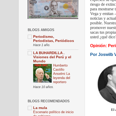
riesgo de extin
para mostrarse 
Vega y emitan -
noticias y actua
posible. Nuestr
promover nuestr
BLOGS AMIGOS
sacas tus propia
usted ¿qué dice
Periodismo,
Periodistas, Periódicos
Hace 1 año.
Opinión: Per
LA BUHARDILLA .
Por Joswilb 
Visiones del Perú y el
Mundo
Humberto
Castillo
Anselmi La
leyenda del
reportero
Hace 10 años.
BLOGS RECOMENDADOS
La mula
El 
Escenario político de inicio