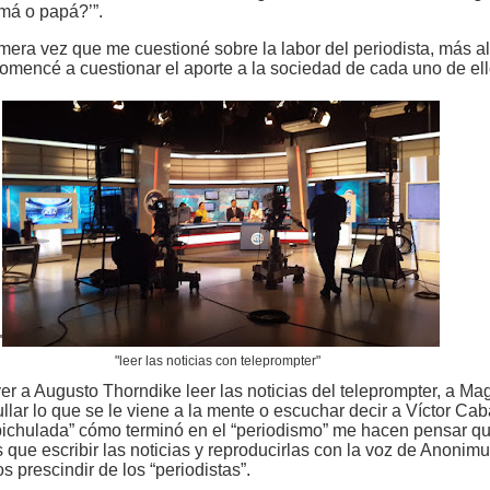
amá o papá?’”.
imera vez que me cuestioné sobre la labor del periodista, más al
comencé a cuestionar el aporte a la sociedad de cada uno de ell
"
"leer las noticias con teleprompter"
er a Augusto Thorndike leer las noticias del teleprompter, a Ma
lar lo que se le viene a la mente o escuchar decir a Víctor Cab
pichulada” cómo terminó en el “periodismo” me hacen pensar q
 que escribir las noticias y reproducirlas con la voz de Anonimu
os prescindir de los “periodistas”.