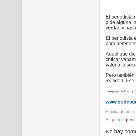
El periodista
o de alguna i
verdad y nada
El periodista
para defender
Aquel que dice
criticar vana
valor a la soc
Pero también 
realidad. Ese 
(Imágenes de Punto y C
www.podest
Publicado por
L
Etiquetas:
peri
No hay come