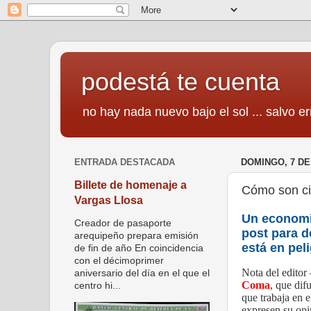
podestá te cuenta
no hay nada nuevo bajo el sol ... salvo er
ENTRADA DESTACADA
DOMINGO, 7 DE
Billete de homenaje a
Cómo son cie
Vargas Llosa
Un economis
Creador de pasaporte
post para d
arequipeño prepara emisión
está en pel
de fin de año En coincidencia
con el décimoprimer
Nota del editor 
aniversario del día en el que el
Coma
, que dif
centro hi...
que trabaja en 
expresen su opi