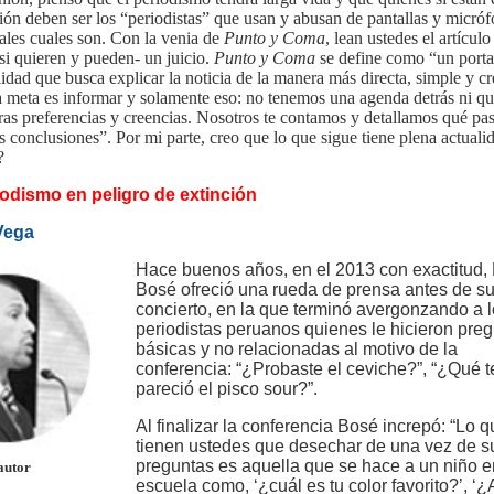
ción deben ser los “periodistas” que usan y abusan de pantallas y micró
tales cuales son. Con la venia de
Punto y Coma
, lean ustedes el artículo
si quieren y pueden- un juicio.
Punto y Coma
se define como “un porta
lidad que busca explicar la noticia de la manera más directa, simple y cr
a meta es informar y solamente eso: no tenemos una agenda detrás ni q
as preferencias y creencias. Nosotros te contamos y detallamos qué pa
s conclusiones”. Por mi parte, creo que lo que sigue tiene plena actuali
?
iodismo en peligro de extinción
Vega
Hace buenos años, en el 2013 con exactitud,
Bosé ofreció una rueda de prensa antes de s
concierto, en la que terminó avergonzando a 
periodistas peruanos quienes le hicieron pre
básicas y no relacionadas al motivo de la
conferencia: “¿Probaste el ceviche?”, “¿Qué t
pareció el pisco sour?”.
Al finalizar la conferencia Bosé increpó: “Lo 
tienen ustedes que desechar de una vez de s
preguntas es aquella que se hace a un niño e
autor
escuela como, ‘¿cuál es tu color favorito?’, ‘¿