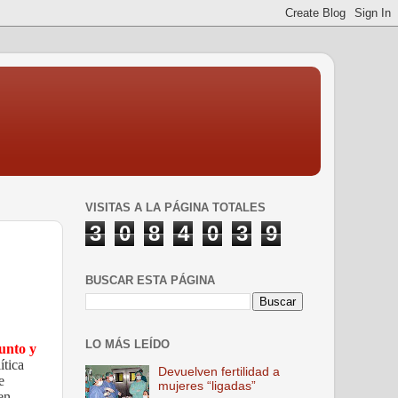
VISITAS A LA PÁGINA TOTALES
3
0
8
4
0
3
9
BUSCAR ESTA PÁGINA
LO MÁS LEÍDO
unto y
ítica
Devuelven fertilidad a
e
mujeres “ligadas”
en