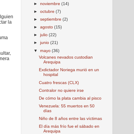
►
noviembre
(14)
►
octubre
(7)
alguien
►
septiembre
(2)
tar la
►
agosto
(15)
►
julio
(22)
luma
►
junio
(21)
▼
mayo
(36)
ultar,
Volcanes nevados custodian
enera
Arequipa
Exdictador Noriega murió en un
hospital
Cuatro frescas (CLX)
Contralor no quiere irse
De cómo la plata cambia al pisco
Venezuela: 55 muertos en 50
días
Niño de 8 años entre las víctimas
El día más frío fue el sábado en
Arequipa