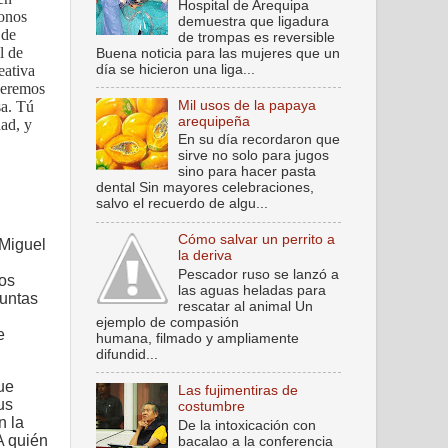
Hospital de Arequipa
fonos
demuestra que ligadura
 de
de trompas es reversible
l de
Buena noticia para las mujeres que un
día se hicieron una liga...
eativa
ueremos
Mil usos de la papaya
sa. Tú
arequipeña
dad, y
En su día recordaron que
sirve no solo para jugos
sino para hacer pasta
dental Sin mayores celebraciones,
salvo el recuerdo de algu...
Cómo salvar un perrito a
 Miguel
la deriva
u
Pescador ruso se lanzó a
los
las aguas heladas para
guntas
rescatar al animal Un
ejemplo de compasión
e
humana, filmado y ampliamente
difundid...
que
Las fujimentiras de
us
costumbre
n la
De la intoxicación con
A quién
bacalao a la conferencia