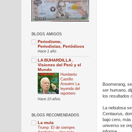
BLOGS AMIGOS
Periodismo,
Periodistas, Periódicos
Hace 1 año.
LA BUHARDILLA .
Visiones del Perú y el
Mundo
Humberto
Castillo
Anselmi La
Boomerang, seg
leyenda del
ser humano, dij
reportero
los resultados 
Hace 10 años.
La nebulosa se 
Centaurus, dond
BLOGS RECOMENDADOS
bajo cero, más f
La mula
universo se ori
Trump: El de siempre.
informe.