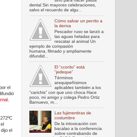
sino para hacer pasta
dental Sin mayores celebraciones,
salvo el recuerdo de algu...
Cómo salvar un perrito a
la deriva
Pescador ruso se lanzó a
las aguas heladas para
rescatar al animal Un
ejemplo de compasión
humana, filmado y ampliamente
difundid...
El “ccorito” está
“jedeque”
Términos
arequipeñísimos
por el
aplicables también a los
“carichis” con que uno choca Hace
difundió
poco, mi amigo y colega Pedro Ortiz
rnal
.
Barnuevo, m...
Las fujimentiras de
costumbre
s 272ºC
De la intoxicación con
 el
bacalao a la conferencia
dijo el
sobre contrabando de