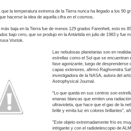
 que la temperatura extrema de la Tierra nunca ha llegado a los 90 g
que hacerse la idea de aquella cifra en el cosmos.
 más baja en la Tierra fue de menos 129 grados Farenheit, esto es 8
dos bajo cero, que se produjo en la Antártida en julio de 1983 y fue 
 rusa Vostok.
Las nebulosas planetarias son en realida
estrellas como el Sol que se encuentran 
fase agonizante, luego de desprenderse 
capas exteriores, afirmó Raghvendra Sah
investigadora de la NASA, autora del artí
Astrophysical Journal.
“Lo que queda en sus centros son estrell
enanas blancas que emiten una radiació
ultravioleta, que hace que el gas de la ne
brille y emita luz en colores brillantes”, añ
"Este objeto extremadamente frío es mu
intrigante y con el radiotelescopio de AL