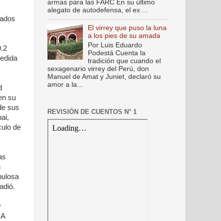
armas para las FARC En su último
alegato de autodefensa, el ex ...
rados
El virrey que puso la luna
a los pies de su amada
Por Luis Eduardo
9.2
Podestá Cuenta la
medida
tradición que cuando el
sexagenario virrey del Perú, don
Manuel de Amat y Juniet, declaró su
amor a la...
d
en su
de sus
REVISIÓN DE CUENTOS N° 1
ai,
culo de
as
n
bulosa
adió.
y
MA