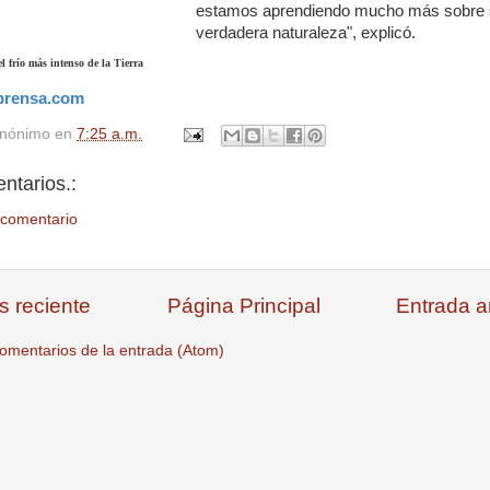
estamos aprendiendo mucho más sobre 
verdadera naturaleza", explicó.
l frío más intenso de la Tierra
prensa.com
nónimo
en
7:25 a.m.
ntarios.:
 comentario
s reciente
Página Principal
Entrada a
omentarios de la entrada (Atom)