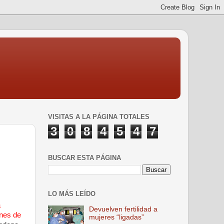
VISITAS A LA PÁGINA TOTALES
3
0
8
4
5
4
7
BUSCAR ESTA PÁGINA
LO MÁS LEÍDO
a
Devuelven fertilidad a
ones de
mujeres “ligadas”