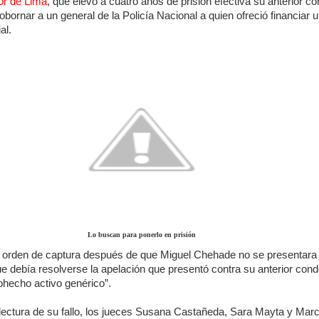
or de Lima
, que elevó a cuatro años de prisión efectiva su anterior c
obornar a un general de la Policía Nacional a quien ofreció financiar 
al.
Lo buscan para ponerlo en prisión
la orden de captura después de que Miguel Chehade no se presentara 
e debía resolverse la apelación que presentó contra su anterior con
cohecho activo genérico”.
lectura de su fallo, los jueces Susana Castañeda, Sara Mayta y Mar