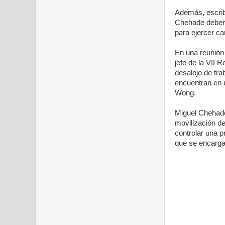
Además, escrib
Chehade deberá 
para ejercer ca
En una reunión
jefe de la VII 
desalojo de tra
encuentran en u
Wong.
Miguel Chehade
movilización d
controlar una p
que se encarga