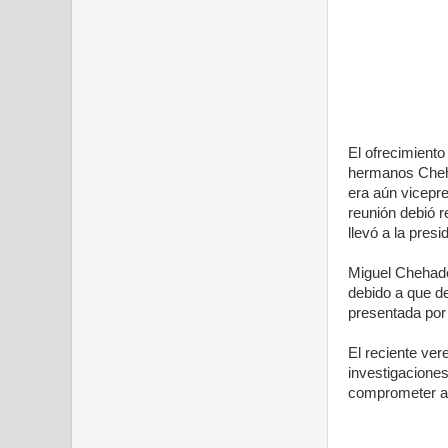
El ofrecimiento
hermanos Cheha
era aún vicepr
reunión debió r
llevó a la pres
Miguel Chehade
debido a que de
presentada por 
El reciente ver
investigaciones
comprometer al