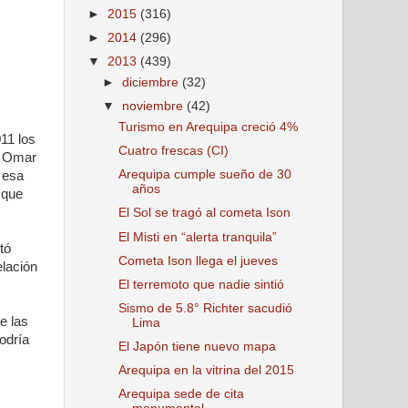
►
2015
(316)
►
2014
(296)
▼
2013
(439)
►
diciembre
(32)
▼
noviembre
(42)
Turismo en Arequipa creció 4%
11 los
Cuatro frescas (CI)
s Omar
Arequipa cumple sueño de 30
 esa
años
 que
El Sol se tragó al cometa Ison
El Misti en “alerta tranquila”
tó
Cometa Ison llega el jueves
elación
El terremoto que nadie sintió
Sismo de 5.8° Richter sacudió
e las
Lima
odría
El Japón tiene nuevo mapa
Arequipa en la vitrina del 2015
Arequipa sede de cita