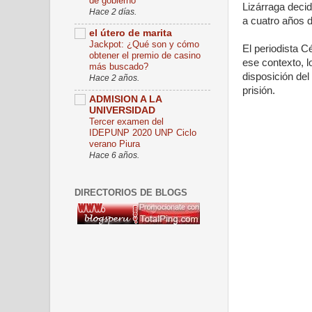
de gobierno
Lizárraga deci
Hace 2 días.
a cuatro años d
el útero de marita
Jackpot: ¿Qué son y cómo
El periodista C
obtener el premio de casino
ese contexto, l
más buscado?
disposición del
Hace 2 años.
prisión.
ADMISION A LA
UNIVERSIDAD
Tercer examen del
IDEPUNP 2020 UNP Ciclo
verano Piura
Hace 6 años.
DIRECTORIOS DE BLOGS