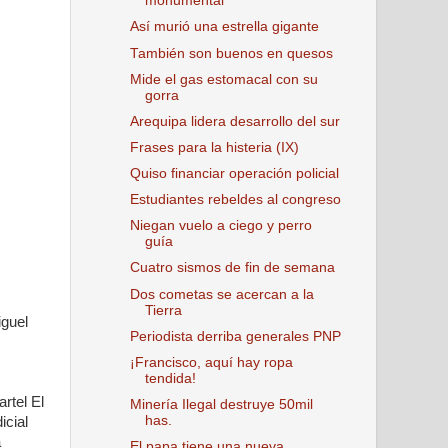
monumental
Así murió una estrella gigante
También son buenos en quesos
Mide el gas estomacal con su
gorra
Arequipa lidera desarrollo del sur
Frases para la histeria (IX)
Quiso financiar operación policial
Estudiantes rebeldes al congreso
Niegan vuelo a ciego y perro
guía
Cuatro sismos de fin de semana
Dos cometas se acercan a la
Tierra
iguel
Periodista derriba generales PNP
¡Francisco, aquí hay ropa
tendida!
rtel El
Minería Ilegal destruye 50mil
has.
icial
a
El papa tiene una nueva