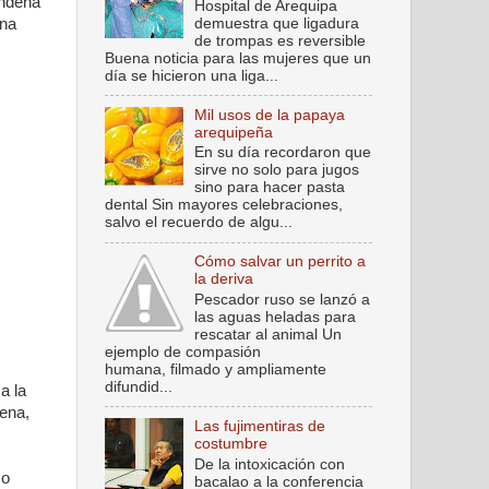
ondena
Hospital de Arequipa
demuestra que ligadura
una
de trompas es reversible
Buena noticia para las mujeres que un
día se hicieron una liga...
Mil usos de la papaya
arequipeña
En su día recordaron que
sirve no solo para jugos
sino para hacer pasta
dental Sin mayores celebraciones,
salvo el recuerdo de algu...
Cómo salvar un perrito a
la deriva
Pescador ruso se lanzó a
las aguas heladas para
rescatar al animal Un
ejemplo de compasión
humana, filmado y ampliamente
difundid...
a la
dena,
Las fujimentiras de
costumbre
De la intoxicación con
co
bacalao a la conferencia