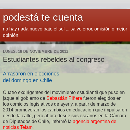
podestá te cuenta
no hay nada nuevo bajo el sol ... salvo error, omisión o mejor
opinión
LUNES, 18 DE NOVIEMBRE DE 2013
Estudiantes rebeldes al congreso
Arrasaron en elecciones
del domingo en Chile
Cuatro exdirigentes del movimiento estudiantil que puso en
jaque al gobierno de
Sebastián Piñera
fueron elegidos en
los comicios legislativos de ayer y, a partir de marzo de
2014 promoverán los cambios en educación que impulsaron
desde la calle, pero ahora desde sus escaños en la Cámara
de Diputados de Chile, informó la
agencia argentina de
noticias Telam
.