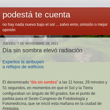
podestá te cuenta
no hay nada nuevo bajo el sol ... salvo error, omisión o mejor
opinión
JUEVES, 7 DE NOVIEMBRE DE 2013
Día sin sombra elevó radiación
Expertos la atribuyen
a reflejos de edificios
El denominado
“día sin sombra”
a las 11 horas, 29 minutos y
51 segundos, en momentos en que el Sol y la Tierra
configuraban un ángulo de 90 grados,
fue el punto de
partida para el Sexto Congreso
de Fotobiología y
Fotomedicina, que se inició esta mañana en la ciudad de
Arequipa.