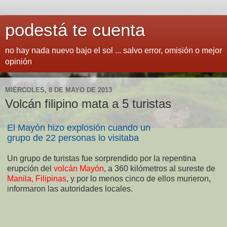
podestá te cuenta
no hay nada nuevo bajo el sol ... salvo error, omisión o mejor
opinión
MIÉRCOLES, 8 DE MAYO DE 2013
Volcán filipino mata a 5 turistas
El Mayón hizo explosión cuando un
grupo de 22 personas lo visitaba
Un grupo de turistas fue sorprendido por la repentina
erupción del
volcán Mayón
, a 360 kilómetros al sureste de
Manila, Filipinas
, y por lo menos cinco de ellos murieron,
informaron las autoridades locales.