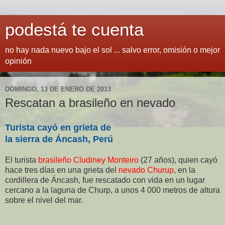
podestá te cuenta
no hay nada nuevo bajo el sol ... salvo error, omisión o mejor
opinión
DOMINGO, 13 DE ENERO DE 2013
Rescatan a brasileño en nevado
Turista cayó en grieta de
la sierra de Áncash, Perú
El turista
brasileño Cludiney Monteiro
(27 años), quien cayó
hace tres días en una grieta del
nevado Churup
, en la
cordillera de Áncash, fue rescatado con vida en un lugar
cercano a la laguna de Churp, a unos 4 000 metros de altura
sobre el nivel del mar.