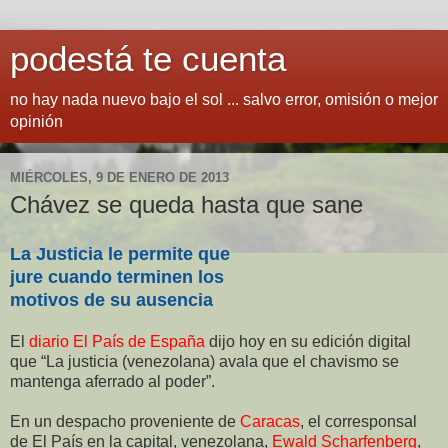
podestá te cuenta
no hay nada nuevo bajo el sol ... salvo error, omisión o mejor
opinión
MIÉRCOLES, 9 DE ENERO DE 2013
Chávez se queda hasta que sane
La Justicia le permite que
jure cuando terminen los
motivos de su ausencia
El
diario El País de España
dijo hoy en su edición digital
que “La justicia (venezolana) avala que el chavismo se
mantenga aferrado al poder”.
En un despacho proveniente de
Caracas
, el corresponsal
de El País en la capital, venezolana,
Ewald Scharfenberg
,