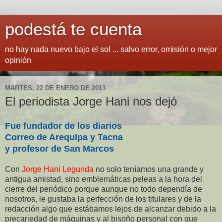
podestá te cuenta
no hay nada nuevo bajo el sol ... salvo error, omisión o mejor
opinión
MARTES, 22 DE ENERO DE 2013
El periodista Jorge Hani nos dejó
Fue fundador de los diarios
Correo de Arequipa y Tacna
y profesor de San Marcos
Con
Jorge Hani Legunda
no solo teníamos una grande y
antigua amistad, sino emblemáticas peleas a la hora del
cierre del periódico porque aunque no todo dependía de
nosotros, le gustaba la perfección de los titulares y de la
redacción algo que estábamos lejos de alcanzar debido a la
precariedad de máquinas y al bisoño personal con que