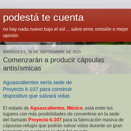
podestá te cuenta
no hay nada nuevo bajo el sol ... salvo error, omisión o mejor
opinión
MIÉRCOLES, 30 DE SEPTIEMBRE DE 2015
Comenzarán a producir cápsulas
antisísmicas
Aguascalientes sería sede de
Proyecto k-107 para construir
dispositivo que salvará vidas
El estado de
Aguascalientes, México
, está entre los
lugares con más posibilidades de convertirse en la sede
del llamado
Proyecto k-107
para la fabricación masiva de
cápsulas-refugio que podrán salvar vidas durante un gran