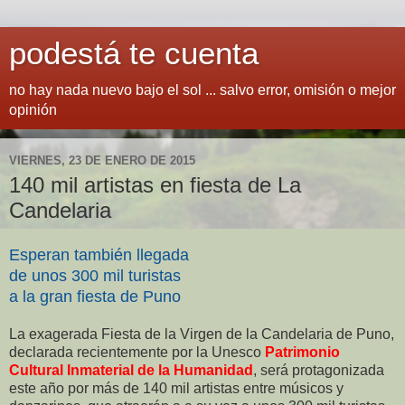
podestá te cuenta
no hay nada nuevo bajo el sol ... salvo error, omisión o mejor
opinión
VIERNES, 23 DE ENERO DE 2015
140 mil artistas en fiesta de La
Candelaria
Esperan también llegada
de unos 300 mil turistas
a la gran fiesta de Puno
La exagerada Fiesta de la Virgen de la Candelaria de Puno,
declarada recientemente por la Unesco
Patrimonio
Cultural Inmaterial de la Humanidad
, será protagonizada
este año por más de 140 mil artistas entre músicos y