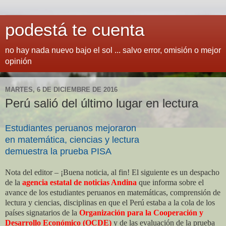
podestá te cuenta
no hay nada nuevo bajo el sol ... salvo error, omisión o mejor
opinión
MARTES, 6 DE DICIEMBRE DE 2016
Perú salió del último lugar en lectura
Estudiantes peruanos mejoraron
en matemática, ciencias y lectura
demuestra la prueba PISA
Nota del editor – ¡Buena noticia, al fin! El siguiente es un despacho
de la
agencia estatal de noticias Andina
que informa sobre el
avance de los estudiantes peruanos en matemáticas, comprensión de
lectura y ciencias, disciplinas en que el Perú estaba a la cola de los
países signatarios de la
Organización para la Cooperación y
Desarrollo Económico (OCDE)
y de las evaluación de la prueba