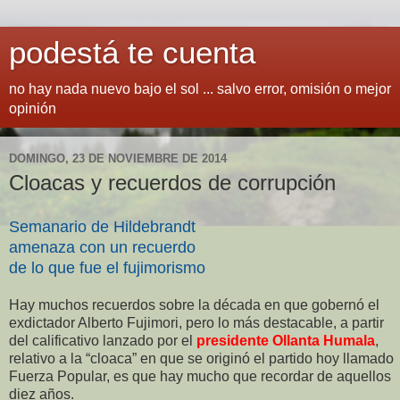
podestá te cuenta
no hay nada nuevo bajo el sol ... salvo error, omisión o mejor
opinión
DOMINGO, 23 DE NOVIEMBRE DE 2014
Cloacas y recuerdos de corrupción
Semanario de Hildebrandt
amenaza con un recuerdo
de lo que fue el fujimorismo
Hay muchos recuerdos sobre la década en que gobernó el
exdictador Alberto Fujimori, pero lo más destacable, a partir
del calificativo lanzado por el
presidente Ollanta Humala
,
relativo a la “cloaca” en que se originó el partido hoy llamado
Fuerza Popular, es que hay mucho que recordar de aquellos
diez años.