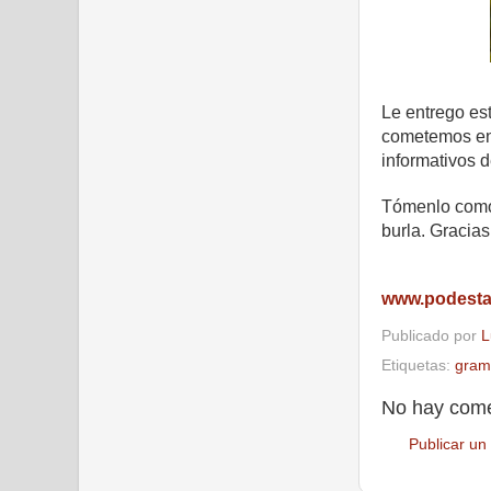
Le entrego es
cometemos en 
informativos d
Tómenlo como 
burla. Gracias
www.podest
Publicado por
L
Etiquetas:
gram
No hay come
Publicar un