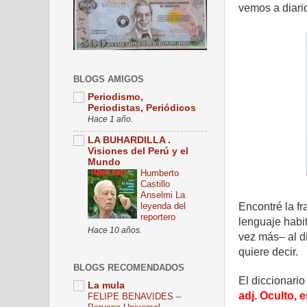
vemos a diari
BLOGS AMIGOS
Periodismo,
Periodistas, Periódicos
Hace 1 año.
LA BUHARDILLA .
Visiones del Perú y el
Mundo
Humberto
Castillo
Anselmi La
leyenda del
Encontré la fr
reportero
lenguaje habit
Hace 10 años.
vez más– al d
quiere decir.
BLOGS RECOMENDADOS
El diccionari
La mula
adj. Oculto,
FELIPE BENAVIDES –