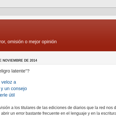
ror, omisión o mejor opinión
E NOVIEMBRE DE 2014
ligro latente”?
 veloz a
a y un
consejo
rle útil
isión a los titulares de las ediciones de diarios que la red nos 
e abrir un error bastante frecuente en el lenguaje y en la escritu