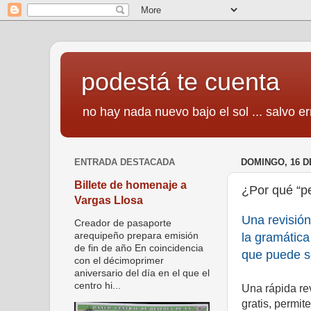
podestá te cuenta
no hay nada nuevo bajo el sol ... salvo er
ENTRADA DESTACADA
DOMINGO, 16 D
Billete de homenaje a
¿Por qué “pe
Vargas Llosa
Una revisión
Creador de pasaporte
la gramátic
arequipeño prepara emisión
de fin de año En coincidencia
que puede se
con el décimoprimer
aniversario del día en el que el
centro hi...
Una rápida rev
gratis, permit