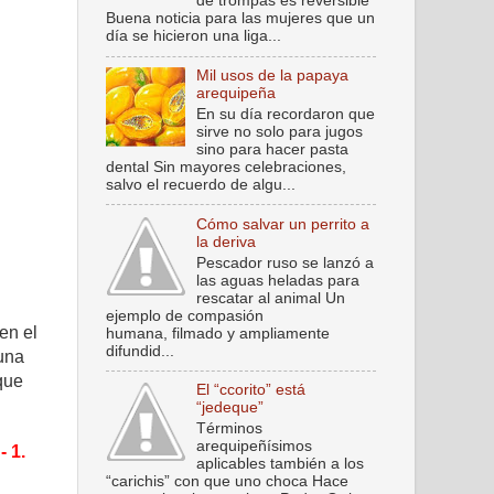
de trompas es reversible
Buena noticia para las mujeres que un
día se hicieron una liga...
Mil usos de la papaya
arequipeña
En su día recordaron que
sirve no solo para jugos
sino para hacer pasta
dental Sin mayores celebraciones,
salvo el recuerdo de algu...
Cómo salvar un perrito a
la deriva
Pescador ruso se lanzó a
las aguas heladas para
rescatar al animal Un
ejemplo de compasión
en el
humana, filmado y ampliamente
difundid...
–una
que
El “ccorito” está
“jedeque”
Términos
arequipeñísimos
 -
1.
aplicables también a los
“carichis” con que uno choca Hace