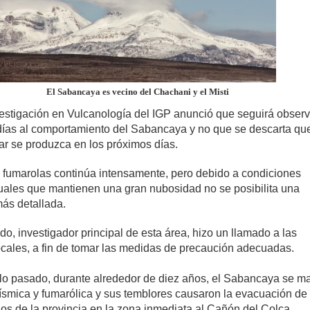
El Sabancaya es vecino del Chachani y el Misti
vestigación en Vulcanología del IGP anunció que seguirá obser
días al comportamiento del Sabancaya y no que se descarta qu
ar se produzca en los próximos días.
 fumarolas continúa intensamente, pero debido a condiciones
tuales que mantienen una gran nubosidad no se posibilita una
ás detallada.
o, investigador principal de esta área, hizo un llamado a las
ocales, a fin de tomar las medidas de precaución adecuadas.
iglo pasado, durante alrededor de diez años, el Sabancaya se m
sísmica y fumarólica y sus temblores causaron la evacuación de
os de la provincia en la zona inmediata al Cañón del Colca.