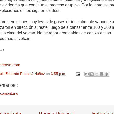
evidencia que continúa el proceso eruptivo. Por lo tanto, se p
xplosiones en los siguientes días.
traron emisiones muy leves de gases (principalmente vapor de 
zaron en dirección sureste, luego de alcanzar entre 100 y 300 
e la cima del volcán. No se reportaron caídas de ceniza en las
ledañas al volcán.
ina)
prensa.com
uis Eduardo Podestá Núñez
en
3:55 p.m.
ntarios.:
 comentario
s reciente
Página Principal
Entrada a