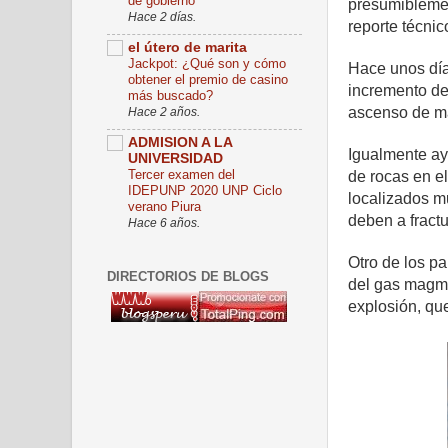
de gobierno
presumiblemen
Hace 2 días.
reporte técnic
el útero de marita
Jackpot: ¿Qué son y cómo
Hace unos días
obtener el premio de casino
incremento de
más buscado?
ascenso de ma
Hace 2 años.
ADMISION A LA
Igualmente ay
UNIVERSIDAD
Tercer examen del
de rocas en el
IDEPUNP 2020 UNP Ciclo
localizados m
verano Piura
deben a fractu
Hace 6 años.
Otro de los p
DIRECTORIOS DE BLOGS
del gas magmá
explosión, qu