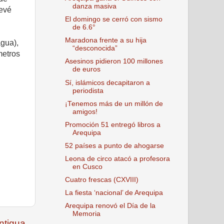
danza masiva
revé
El domingo se cerró con sismo
de 6.6°
Maradona frente a su hija
agua),
“desconocida”
metros
Asesinos pidieron 100 millones
de euros
Sí, islámicos decapitaron a
periodista
¡Tenemos más de un millón de
amigos!
Promoción 51 entregó libros a
Arequipa
52 países a punto de ahogarse
Leona de circo atacó a profesora
en Cusco
Cuatro frescas (CXVIII)
La fiesta ‘nacional’ de Arequipa
Arequipa renovó el Día de la
Memoria
ntigua