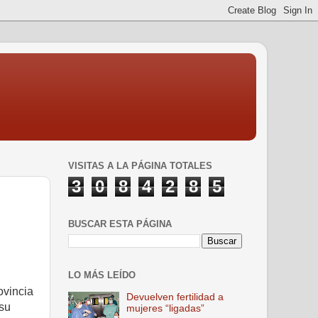
VISITAS A LA PÁGINA TOTALES
3
0
8
4
2
8
5
BUSCAR ESTA PÁGINA
LO MÁS LEÍDO
ovincia
Devuelven fertilidad a
 su
mujeres “ligadas”