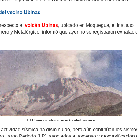
 del vecino Ubinas
 respecto al
volcán Ubinas
, ubicado en Moquegua, el Instituto
nero y Metalúrgico, informó que ayer no se registraron exhalaci
El Ubinas continúa su actividad sísmica
 actividad sísmica ha disminuido, pero aún continúan los sismo
ipo Largo Periodo (LP), asociados al ascenso y desgasificación