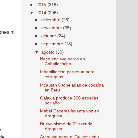
►
2015
(316)
▼
2014
(296)
►
diciembre
(28)
►
noviembre
(35)
ones ni
►
octubre
(24)
►
septiembre
(18)
▼
agosto
(30)
Nace enclave narco en
Caballococha
Inhabilitación perpetua para
corruptos
Incautan 6 toneladas de cocaína
en Perú
Galaxia produce 300 estrellas
por año
Mabel Cáceres levanta voz en
Arequipa
Nuevo sismo de 6° sacude
Arequipa
s
Arequipa gana el Guiness con
 de