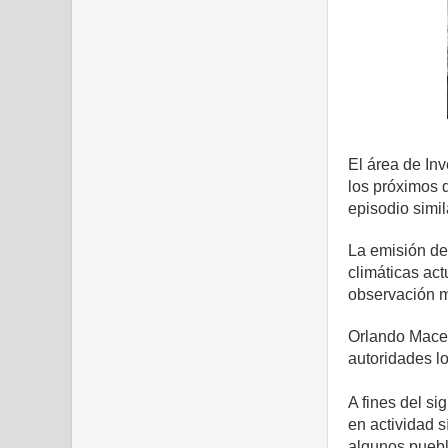
El área de In
los próximos 
episodio simil
La emisión de
climáticas ac
observación m
Orlando Maced
autoridades l
A fines del s
en actividad 
algunos puebl