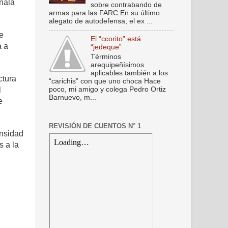
eñala
sobre contrabando de
armas para las FARC En su último
alegato de autodefensa, el ex ...
te
El “ccorito” está
a a
“jedeque”
Términos
arequipeñísimos
aplicables también a los
ctura
“carichis” con que uno choca Hace
poco, mi amigo y colega Pedro Ortiz
l
Barnuevo, m...
e
REVISIÓN DE CUENTOS N° 1
ensidad
s a la