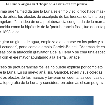
La Luna se originó en el choque de la Tierra con otro planeta
afirma que “a medida que la Luna se enfrió y solidificó hace más
s de años, los efectos de esculpido de las fuerzas de la marea y
ongelaron”. La idea de una protuberancia congelada de la mare
nocida como la hipótesis de la 'protuberancia fósil', fue descrita 
n 1898, dice.
e girar un globo de agua, empieza a aplanarse en los polos y a
el ecuador", pone como ejemplo Garrick-Bethell. "Además de es
s por la atracción gravitatoria de la Tierra y se crea una espe
n con el eje mayor apuntando a la Tierra", añade.
ceso de protuberancias fósiles no puede explicar por completo l
e la Luna. En su nuevo análisis, Garrick-Bethell y sus colegas
otros efectos de las mareas y tuvieron en cuenta las cuencas q
la topografía de la Luna, y consideraron además el campo gravit