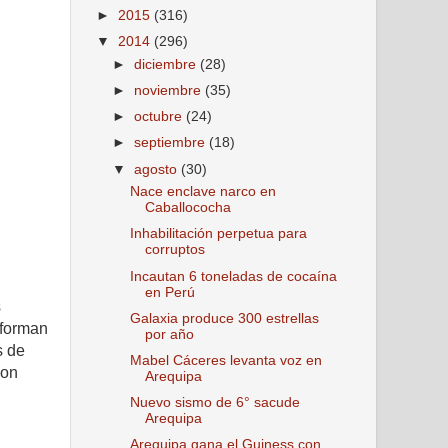
►
2015
(316)
▼
2014
(296)
►
diciembre
(28)
►
noviembre
(35)
►
octubre
(24)
►
septiembre
(18)
▼
agosto
(30)
Nace enclave narco en
Caballococha
Inhabilitación perpetua para
corruptos
Incautan 6 toneladas de cocaína
en Perú
s
Galaxia produce 300 estrellas
eforman
por año
s de
Mabel Cáceres levanta voz en
son
Arequipa
Nuevo sismo de 6° sacude
Arequipa
Arequipa gana el Guiness con