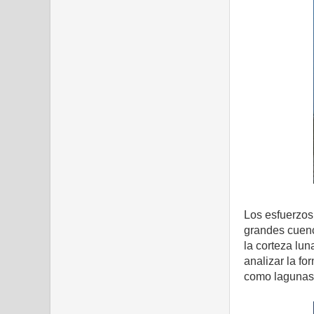
Los esfuerzos 
grandes cuenc
la corteza lu
analizar la f
como lagunas e