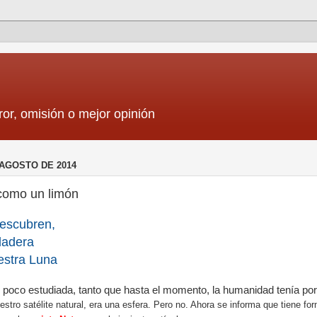
ror, omisión o mejor opinión
 AGOSTO DE 2014
como un limón
descubren,
rdadera
estra Luna
n poco estudiada, tanto que hasta el momento, la humanidad tenía po
uestro satélite natural, era una esfera. Pero no. Ahora se informa que tiene fo