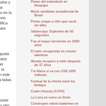
Paseo del estandarte en
olos y
Arequipa
as
Murió candidato presidencial de
do en la
Brasil
evio
Ponen orejas a niño que nació
áfica
sin ellas
cara
Sabancaya: Explosión de 50
segundos
Fue el mayor terremoto en 2000
años
El nieto recuperado es músico
ajusta
talentoso
 pero
Abuela recupera a nieto después
el
de 37 años
 la
Tía María sí va con US$ 1000
n este
millones
a todas
Festival de la chicha inició los
festejos
Cuatro frescas (CXVII)
La Luna es como un limón
posee
Construyen robots bailarines en
y otro