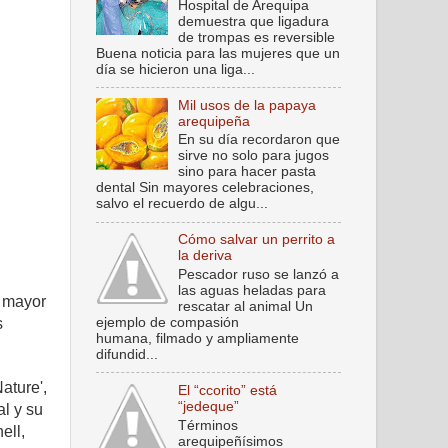
Hospital de Arequipa
demuestra que ligadura
de trompas es reversible
Buena noticia para las mujeres que un
día se hicieron una liga...
Mil usos de la papaya
arequipeña
En su día recordaron que
sirve no solo para jugos
sino para hacer pasta
dental Sin mayores celebraciones,
salvo el recuerdo de algu...
Cómo salvar un perrito a
la deriva
Pescador ruso se lanzó a
las aguas heladas para
a mayor
rescatar al animal Un
ejemplo de compasión
s
humana, filmado y ampliamente
difundid...
ature',
El “ccorito” está
“jedeque”
al y su
Términos
ell,
arequipeñísimos