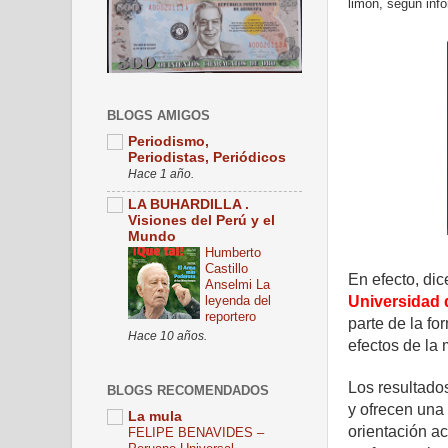
limón, según inf
BLOGS AMIGOS
Periodismo,
Periodistas, Periódicos
Hace 1 año.
LA BUHARDILLA .
Visiones del Perú y el
Mundo
Humberto
Castillo
En efecto, dic
Anselmi La
leyenda del
Universidad 
reportero
parte de la f
Hace 10 años.
efectos de la 
Los resultados
BLOGS RECOMENDADOS
y ofrecen una 
La mula
orientación ac
FELIPE BENAVIDES –