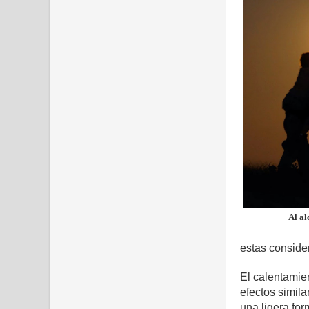
Al al
estas consider
El calentamie
efectos simil
una ligera for