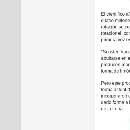
El científico 
cuatro millone
rotación se c
rotacional, co
primera vez e
"Si usted hac
abultarse en 
producen marea
forma de limó
Pero este pro
forma actual d
incorporaron 
dado forma a 
de la Luna.