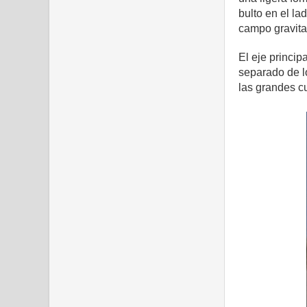
bulto en el la
campo gravitat
El eje princip
separado de l
las grandes c