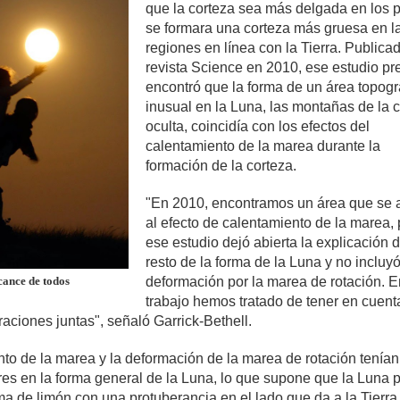
que la corteza sea más delgada en los p
se formara una corteza más gruesa en l
regiones en línea con la Tierra. Publica
revista Science en 2010, ese estudio pr
encontró que la forma de un área topogr
inusual en la Luna, las montañas de la 
oculta, coincidía con los efectos del
calentamiento de la marea durante la
formación de la corteza.
"En 2010, encontramos un área que se 
al efecto de calentamiento de la marea,
ese estudio dejó abierta la explicación d
resto de la forma de la Luna y no incluyó
cance de todos
deformación por la marea de rotación. E
trabajo hemos tratado de tener en cuent
aciones juntas", señaló Garrick-Bethell.
nto de la marea y la deformación de la marea de rotación tenían
ares en la forma general de la Luna, lo que supone que la Luna 
ma de limón con una protuberancia en el lado que da a la Tierra 