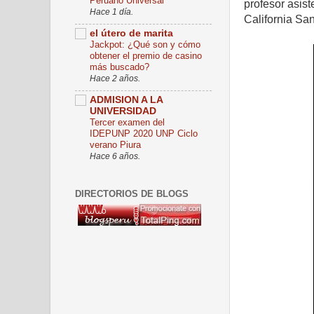
Peruano Universal
profesor asist
Hace 1 día.
California Sa
el útero de marita
Jackpot: ¿Qué son y cómo
obtener el premio de casino
más buscado?
Hace 2 años.
ADMISION A LA
UNIVERSIDAD
Tercer examen del
IDEPUNP 2020 UNP Ciclo
verano Piura
Hace 6 años.
DIRECTORIOS DE BLOGS