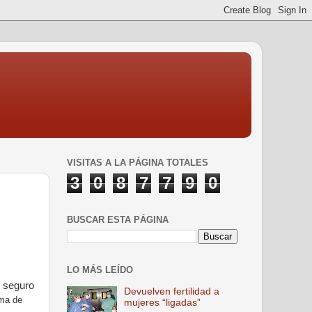
VISITAS A LA PÁGINA TOTALES
3
0
8
7
7
9
0
BUSCAR ESTA PÁGINA
LO MÁS LEÍDO
r seguro
Devuelven fertilidad a
rma de
mujeres “ligadas”