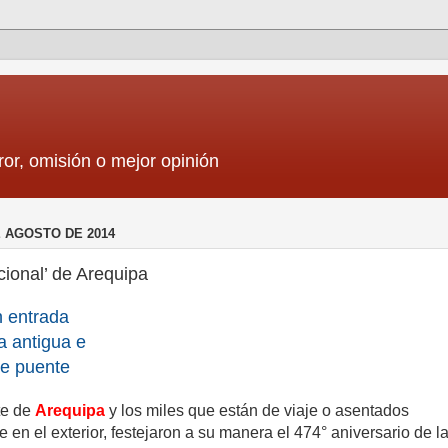
ror, omisión o mejor opinión
E AGOSTO DE 2014
acional’ de Arequipa
n entrada
a antigua e
de puente
te de
Arequipa
y los miles que están de viaje o asentados
e en el exterior, festejaron a su manera el 474° aniversario de l