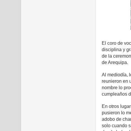
El coro de vo
disciplina y g
de la ceremoni
de Arequipa.
Al mediodía, 
reunieron en 
nombre lo proc
cumpleaños de
En otros luga
pusieron lo me
adobo de chan
solo cuando s