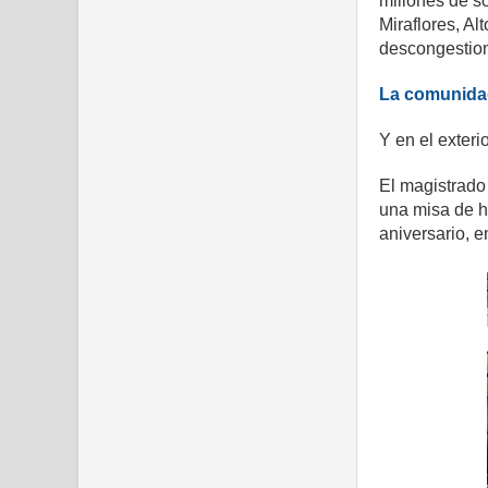
millones de so
Miraflores, A
descongestiona
La comunidad
Y en el exteri
El magistrado
una misa de h
aniversario, e