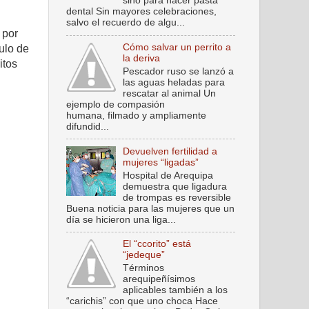
sino para hacer pasta
dental Sin mayores celebraciones,
salvo el recuerdo de algu...
 por
Cómo salvar un perrito a
ulo de
la deriva
itos
Pescador ruso se lanzó a
las aguas heladas para
rescatar al animal Un
ejemplo de compasión
humana, filmado y ampliamente
difundid...
Devuelven fertilidad a
mujeres “ligadas”
Hospital de Arequipa
demuestra que ligadura
de trompas es reversible
Buena noticia para las mujeres que un
día se hicieron una liga...
El “ccorito” está
“jedeque”
Términos
arequipeñísimos
aplicables también a los
“carichis” con que uno choca Hace