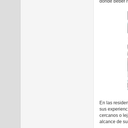
donde beber ha
En las reside
sus experienci
cercanos o le
alcance de su