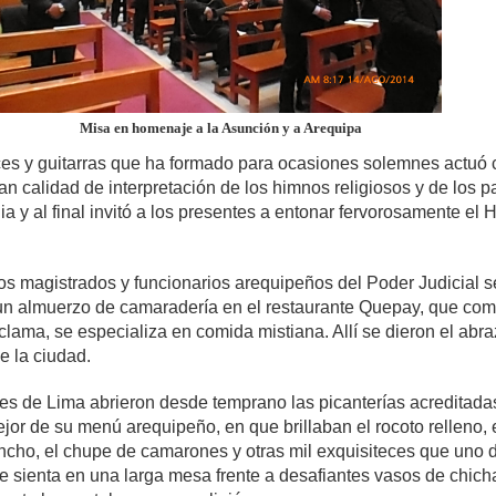
Misa en homenaje a la Asunción y a Arequipa
ces y guitarras que ha formado para ocasiones solemnes actuó 
ran calidad de interpretación de los himnos religiosos y de los 
a y al final invitó a los presentes a entonar fervorosamente el
los magistrados y funcionarios arequipeños del Poder Judicial s
un almuerzo de camaradería en el restaurante Quepay, que com
lama, se especializa en comida mistiana. Allí se dieron el abr
 la ciudad.
res de Lima abrieron desde temprano las picanterías acreditada
jor de su menú arequipeño, en que brillaban el rocoto relleno, 
cho, el chupe de camarones y otras mil exquisiteces que uno d
e sienta en una larga mesa frente a desafiantes vasos de chich