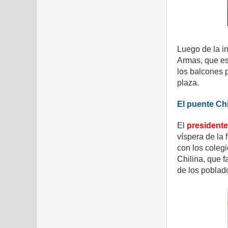
Luego de la i
Armas, que es
los balcones p
plaza.
El puente Chi
El
presidente
víspera de la
con los coleg
Chilina, que f
de los poblado