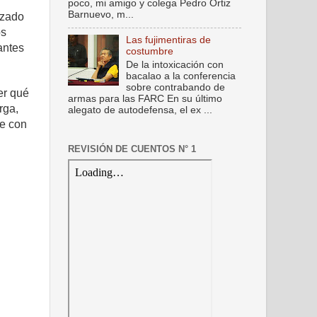
poco, mi amigo y colega Pedro Ortiz
Barnuevo, m...
izado
os
Las fujimentiras de
antes
costumbre
De la intoxicación con
bacalao a la conferencia
sobre contrabando de
er qué
armas para las FARC En su último
rga,
alegato de autodefensa, el ex ...
be con
REVISIÓN DE CUENTOS N° 1