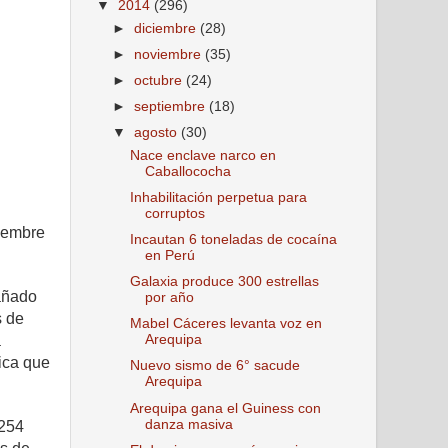
▼
2014
(296)
►
diciembre
(28)
►
noviembre
(35)
►
octubre
(24)
►
septiembre
(18)
▼
agosto
(30)
Nace enclave narco en
Caballococha
Inhabilitación perpetua para
corruptos
viembre
Incautan 6 toneladas de cocaína
en Perú
Galaxia produce 300 estrellas
añado
por año
s de
Mabel Cáceres levanta voz en
a
Arequipa
ica que
Nuevo sismo de 6° sacude
Arequipa
Arequipa gana el Guiness con
danza masiva
 254