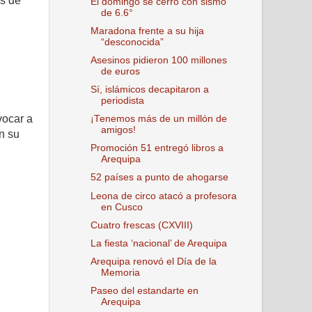
os de
El domingo se cerró con sismo
de 6.6°
Maradona frente a su hija
“desconocida”
Asesinos pidieron 100 millones
de euros
Sí, islámicos decapitaron a
periodista
vocar a
¡Tenemos más de un millón de
amigos!
n su
Promoción 51 entregó libros a
Arequipa
52 países a punto de ahogarse
Leona de circo atacó a profesora
en Cusco
Cuatro frescas (CXVIII)
La fiesta ‘nacional’ de Arequipa
Arequipa renovó el Día de la
Memoria
Paseo del estandarte en
Arequipa