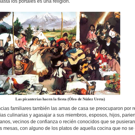
sta los portales es una religión.
Las picanterías hacen la fiesta (Óleo de Núñez Ureta)
ncias familiares también las amas de casa se preocuparon por r
as culinarias y agasajar a sus miembros, esposos, hijos, parie
janos, vecinos de confianza o recién conocidos que se pusieran
s mesas, con alguno de los platos de aquella cocina que no se 