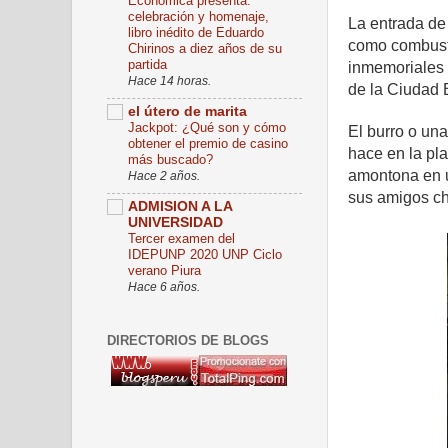
Económica presenta:
celebración y homenaje,
La entrada de 
libro inédito de Eduardo
como combusti
Chirinos a diez años de su
partida
inmemoriales 
Hace 14 horas.
de la Ciudad 
el útero de marita
Jackpot: ¿Qué son y cómo
El burro o una
obtener el premio de casino
hace en la pl
más buscado?
amontona en u
Hace 2 años.
sus amigos ch
ADMISION A LA
UNIVERSIDAD
Tercer examen del
IDEPUNP 2020 UNP Ciclo
verano Piura
Hace 6 años.
DIRECTORIOS DE BLOGS