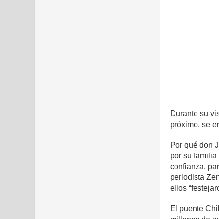
Durante su vi
próximo, se e
Por qué don J
por su familia
confianza, par
periodista Ze
ellos “festeja
El puente Chil