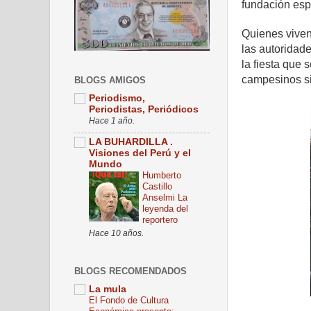
fundación esp
Quienes viven
las autoridade
la fiesta que s
campesinos si
BLOGS AMIGOS
Periodismo,
Periodistas, Periódicos
Hace 1 año.
LA BUHARDILLA .
Visiones del Perú y el
Mundo
Humberto
Castillo
Anselmi La
leyenda del
reportero
Hace 10 años.
BLOGS RECOMENDADOS
La mula
El Fondo de Cultura