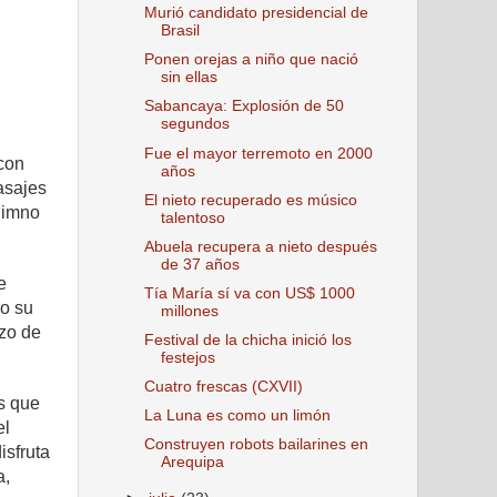
Murió candidato presidencial de
Brasil
Ponen orejas a niño que nació
sin ellas
Sabancaya: Explosión de 50
segundos
Fue el mayor terremoto en 2000
con
años
pasajes
El nieto recuperado es músico
 Himno
talentoso
Abuela recupera a nieto después
de 37 años
e
Tía María sí va con US$ 1000
o su
millones
azo de
Festival de la chicha inició los
festejos
Cuatro frescas (CXVII)
s que
La Luna es como un limón
el
Construyen robots bailarines en
isfruta
Arequipa
a,