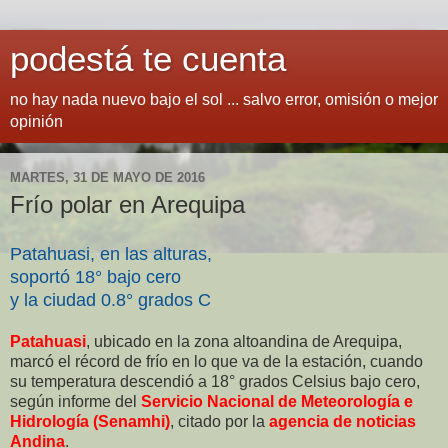
podestá te cuenta
no hay nada nuevo bajo el sol ... salvo error, omisión o mejor
opinión
MARTES, 31 DE MAYO DE 2016
Frío polar en Arequipa
Patahuasi, en las alturas,
soportó 18° bajo cero
y la ciudad 0.8° grados C
Patahuasi
, ubicado en la zona altoandina de Arequipa,
marcó el récord de frío en lo que va de la estación, cuando
su temperatura descendió a 18° grados Celsius bajo cero,
según informe del
Servicio Nacional de Meteorología e
Hidrología (Senamhi)
, citado por la
agencia de noticias
Andina
.