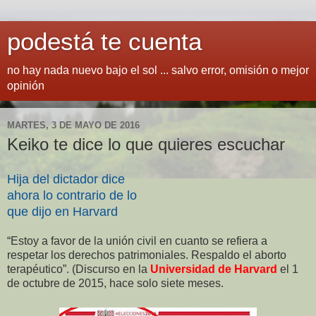
podestá te cuenta
no hay nada nuevo bajo el sol ... salvo error, omisión o mejor
opinión
MARTES, 3 DE MAYO DE 2016
Keiko te dice lo que quieres escuchar
Hija del dictador dice
ahora lo contrario de lo
que dijo en Harvard
“Estoy a favor de la unión civil en cuanto se refiera a
respetar los derechos patrimoniales. Respaldo el aborto
terapéutico”. (Discurso en la
Universidad de Harvard
el 1
de octubre de 2015, hace solo siete meses.