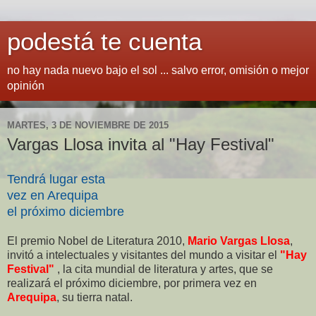
podestá te cuenta
no hay nada nuevo bajo el sol ... salvo error, omisión o mejor
opinión
MARTES, 3 DE NOVIEMBRE DE 2015
Vargas Llosa invita al "Hay Festival"
Tendrá lugar esta
vez en Arequipa
el próximo diciembre
El premio Nobel de Literatura 2010,
Mario Vargas Llosa
,
invitó a intelectuales y visitantes del mundo a visitar el
"Hay
Festival"
, la cita mundial de literatura y artes, que se
realizará el próximo diciembre, por primera vez en
Arequipa
, su tierra natal.