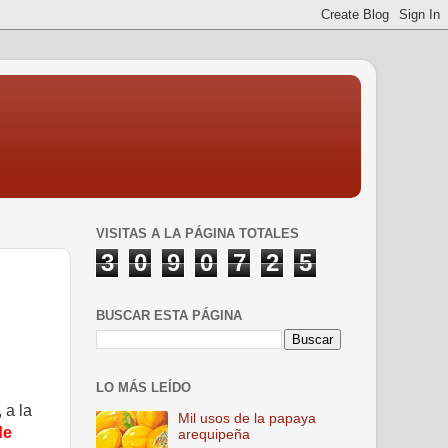
VISITAS A LA PÁGINA TOTALES
3
0
9
0
7
2
5
BUSCAR ESTA PÁGINA
LO MÁS LEÍDO
 a la
Mil usos de la papaya
de
arequipeña