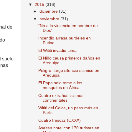
▼
2015
(316)
►
diciembre
(31)
▼
noviembre
(31)
“No a la violencia en nombre de
inal de
Dios”
Incendio arrasa burdeles en
ido
Putina
El Wititi invadió Lima
El Niño causa primeros daños en
l suelo
Arequipa
onas
Peligro: largo silencio sísmico en
Arequipa
El Papa solo teme a los
mosquitos en África
Cuatro extraños ‘sismos
continentales’
Wititi del Colca, un paso más en
París
Cuatro frescas (CXXX)
Asaltan hotel con 170 turistas en