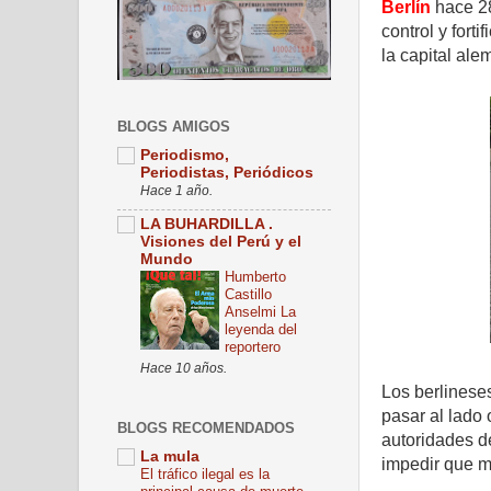
Berlín
hace 28
control y fort
la capital ale
BLOGS AMIGOS
Periodismo,
Periodistas, Periódicos
Hace 1 año.
LA BUHARDILLA .
Visiones del Perú y el
Mundo
Humberto
Castillo
Anselmi La
leyenda del
reportero
Hace 10 años.
Los berlinese
pasar al lado 
BLOGS RECOMENDADOS
autoridades d
La mula
impedir que m
El tráfico ilegal es la