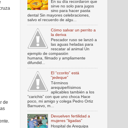
En su día recordaron que
e
sirve no solo para jugos
cruza
sino para hacer pasta
dental Sin mayores celebraciones,
salvo el recuerdo de algu...
Cómo salvar un perrito a
la deriva
Pescador ruso se lanzó a
las aguas heladas para
rescatar al animal Un
ejemplo de compasión
humana, filmado y ampliamente
difundid...
El “ccorito” está
“jedeque”
Términos
arequipeñísimos
aplicables también a los
“carichis” con que uno choca Hace
poco, mi amigo y colega Pedro Ortiz
r de
Barnuevo, m...
las
Devuelven fertilidad a
mujeres “ligadas”
ente.
Hospital de Arequipa