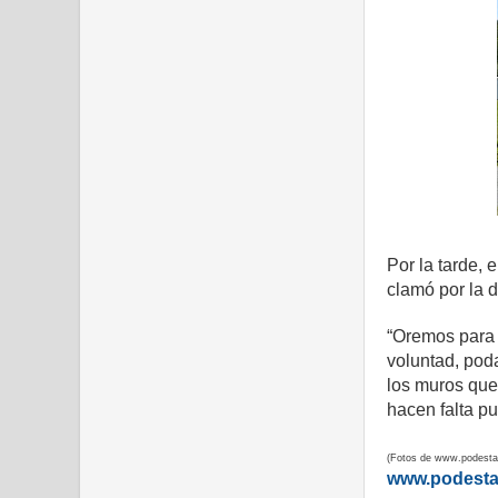
Por la tarde, 
clamó por la 
“Oremos para 
voluntad, pod
los muros que
hacen falta pu
(Fotos de www.podesta
www.podest