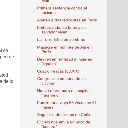
Malí
Primera sentencia contra el
racismo
Abaten a dos terroristas en París
Embarazada, su bebé y su
salvador viven
La Torre Eiffel en sombras
Masacre en nombre de Alá en
l se
París
agen de
Devuelven fertilidad a mujeres
“ligadas”
Cuatro frescas (CXXIX)
sted
Congresista se burla de su
a de lo
víctima
Nuevo rostro para el hospital
más viejo
Funcionario viajó 68 veces en 51
meses
Seguidilla de sismos en Chile
El cielo nos envía un poco de
“basura”