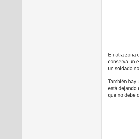
En otra zona d
conserva un e
un soldado nor
También hay u
está dejando 
que no debe o