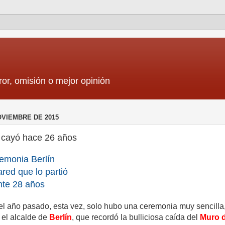
ror, omisión o mejor opinión
OVIEMBRE DE 2015
 cayó hace 26 años
emonia Berlín
ared que lo partió
nte 28 años
del año pasado, esta vez, solo hubo una ceremonia muy sencilla,
 el alcalde de
Berlín
, que recordó la bulliciosa caída del
Muro 