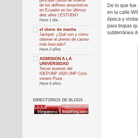
principal causa de muerte
de los delfines amazónicos
De lo que fue 
en Ecuador en los últimos
en la calle Wi
diez años | ESTUDIO
época y visita
Hace 1 día.
para tropas q
el útero de marita
subterránea de
Jackpot: ¿Qué son y cómo
obtener el premio de casino
más buscado?
Hace 2 años.
ADMISION A LA
UNIVERSIDAD
Tercer examen del
IDEPUNP 2020 UNP Ciclo
verano Piura
Hace 6 años.
DIRECTORIOS DE BLOGS